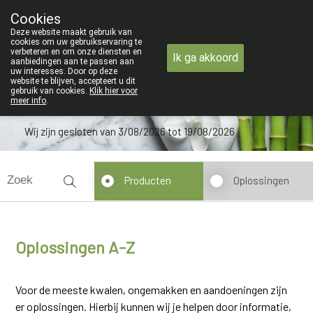
ZOMERVAKANTIE : Van maandag 3 AU
Cookies
Apotheek Verbeke - Van Thorre
Deze website maakt gebruik van
09 228 32 36
cookies om uw gebruikservaring te
verbeteren en om onze diensten en
Ik ga akkoord
aanbiedingen aan te passen aan
uw interesses. Door op deze
website te blijven, accepteert u dit
gebruik van cookies.
Klik hier voor
meer info
.
Wij zijn gesloten van 3/08/2026 tot 19/08/2026
Producten
Oplossingen
Oplossingen A-Z
Voor de meeste kwalen, ongemakken en aandoeningen zijn
er oplossingen. Hierbij kunnen wij je helpen door informatie,