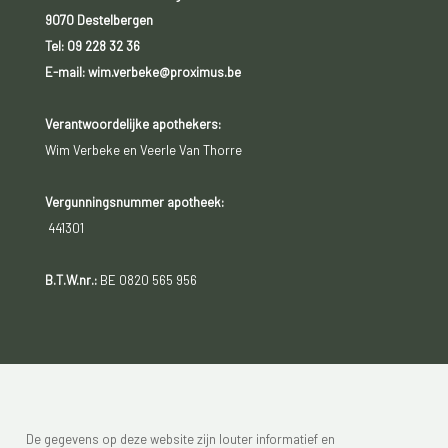
9070 Destelbergen
Tel:
09 228 32 36
E-mail: wim.verbeke@proximus.be
Verantwoordelijke apothekers:
Wim Verbeke en Veerle Van Thorre
Vergunningsnummer apotheek:
441301
B.T.W.nr.:
BE 0820 565 956
De gegevens op deze website zijn louter informatief en