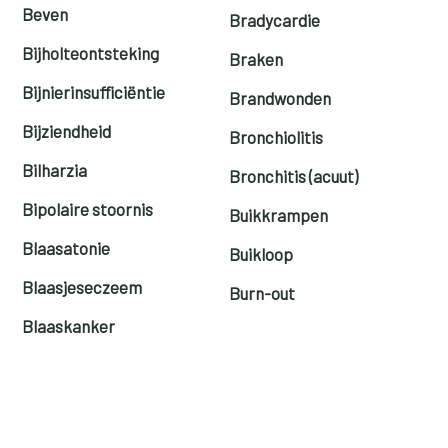
Beven
Bradycardie
Bijholteontsteking
Braken
Bijnierinsufficiëntie
Brandwonden
Bijziendheid
Bronchiolitis
Bilharzia
Bronchitis (acuut)
Bipolaire stoornis
Buikkrampen
Blaasatonie
Buikloop
Blaasjeseczeem
Burn-out
Blaaskanker