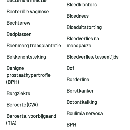
Bloedklonters
Bacteriële vaginose
Bloedneus
Bechterew
Bloeduitstorting
Bedplassen
Bloedverlies na
Beenmerg transplantatie
menopauze
Bekkenontsteking
Bloedverlies, tussentijds
Benigne
Bof
prostaathypertrofie
Borderline
(BPH)
Borstkanker
Bergziekte
Botontkalking
Beroerte (CVA)
Boulimia nervosa
Beroerte, voorbijgaand
(TIA)
BPH