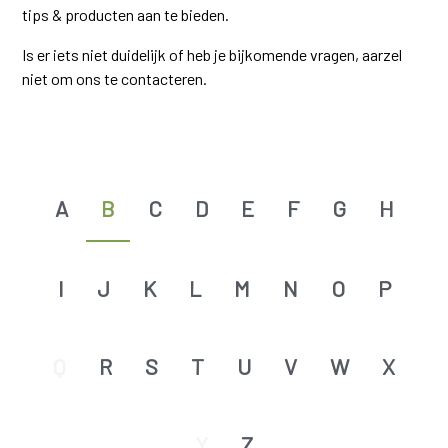
tips & producten aan te bieden.
Is er iets niet duidelijk of heb je bijkomende vragen, aarzel
niet om ons te contacteren.
A
B
C
D
E
F
G
H
I
J
K
L
M
N
O
P
Q
R
S
T
U
V
W
X
Y
Z