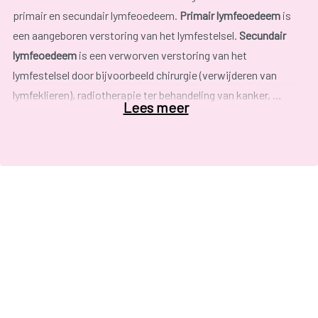
primair en secundair lymfeoedeem.
Primair lymfeoedeem
is
een aangeboren verstoring van het lymfestelsel.
Secundair
lymfeoedeem
is een verworven verstoring van het
lymfestelsel door bijvoorbeeld chirurgie (verwijderen van
lymfeklieren), radiotherapie ter behandeling van kanker, …
Lees meer
Het lymfestelsel is opgebouwd uit lymfevaten en
lymfeklieren. Het lymfestelsel produceert
lymfevocht (lymfe)
.
De afvalstoffen en het overtollige vocht in de weefsels
worden in de lymfe opgenomen en via de lymfevaten naar de
lymfeklieren vervoerd. In de lymfeklieren wordt de lymfe
gezuiverd en worden ziekteverwekkers zoals bacteriën en
virussen onschadelijk gemaakt.
Afwezigheid van lymfeklieren en lymfevaten ter hoogte van
de oksel kan lymfoedeem veroorzaken ter hoogte van de
arm, eventueel ook aan de hand of aan de romp.