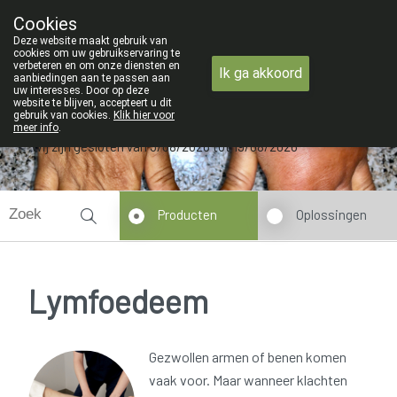
ZOMERVAKANTIE : Van maandag 3 AUG
Cookies
Apotheek Verbeke - Van Thorre
Deze website maakt gebruik van
09 228 32 36
cookies om uw gebruikservaring te
verbeteren en om onze diensten en
Ik ga akkoord
aanbiedingen aan te passen aan
uw interesses. Door op deze
website te blijven, accepteert u dit
gebruik van cookies.
Klik hier voor
meer info
.
Wij zijn gesloten van 3/08/2026 tot 19/08/2026
Producten
Oplossingen
Lymfoedeem
Gezwollen armen of benen komen
vaak voor. Maar wanneer klachten