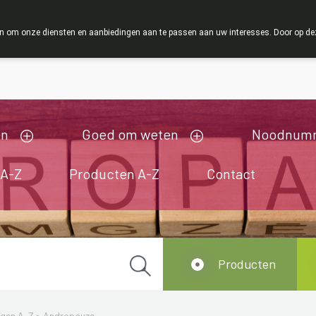
ZOMERVAKANTIE : Van maandag 3 AUGUSTUS tot en met woe
 om onze diensten en aanbiedingen aan te passen aan uw interesses. Door op deze w
ij zijn gesloten van 3/08/2026 tot 19/08/2026
en
Goed om weten
Noodnum
 A-Z
Producten A-Z
Contact
Producten
ngen A-Z
>
Andropauze