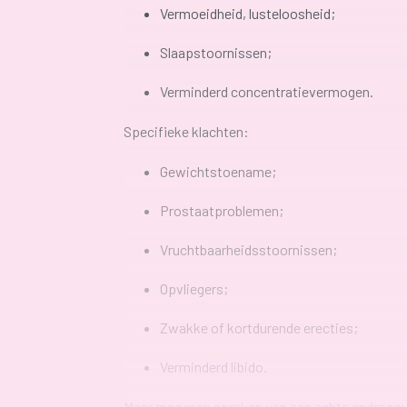
Vermoeidheid, lusteloosheid;
Slaapstoornissen;
Verminderd concentratievermogen.
Specifieke klachten:
Gewichtstoename;
Prostaatproblemen;
Vruchtbaarheidsstoornissen;
Opvliegers;
Zwakke of kortdurende
erecties;
Verminderd libido.
Maar mag men spreken van een echte andropauz