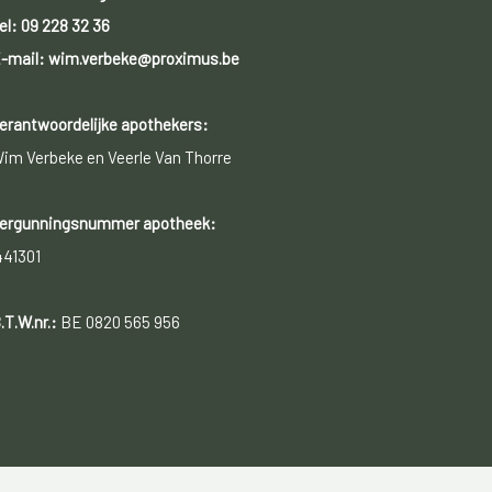
el:
09 228 32 36
-mail: wim.verbeke@proximus.be
erantwoordelijke apothekers:
im Verbeke en Veerle Van Thorre
ergunningsnummer apotheek:
441301
.T.W.nr.:
BE 0820 565 956