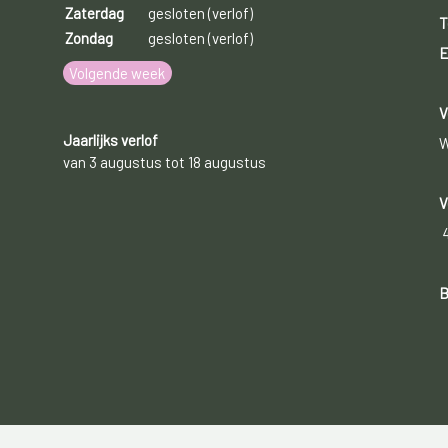
Zaterdag
gesloten (verlof)
T
Zondag
gesloten (verlof)
E
Volgende week
V
Jaarlijks verlof
W
van 3 augustus tot 18 augustus
V
B