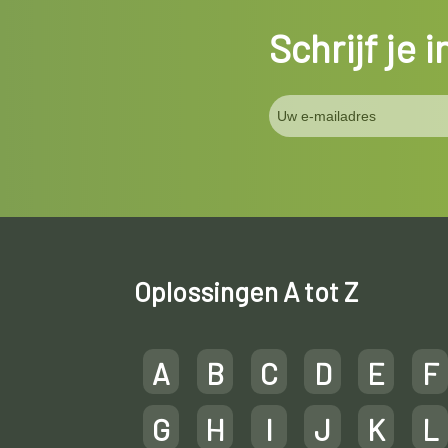
Schrijf je 
Oplossingen A tot Z
A
B
C
D
E
F
G
H
I
J
K
L