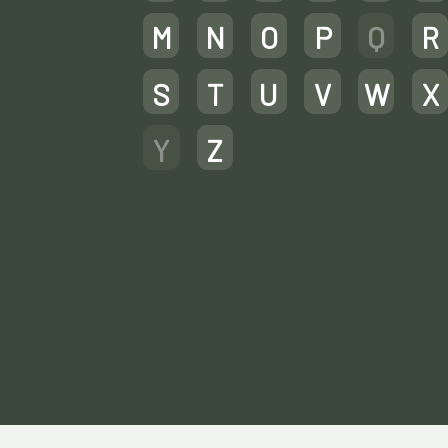
M
N
O
P
Q
R
S
T
U
V
W
X
Y
Z