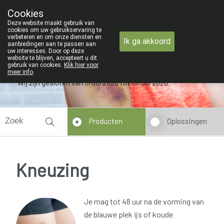
ZOMERVAKANTIE : Van maandag 3 AU
Cookies
Apotheek Verbeke - Van Thorre
Deze website maakt gebruik van
09 228 32 36
cookies om uw gebruikservaring te
verbeteren en om onze diensten en
Ik ga akkoord
aanbiedingen aan te passen aan
uw interesses. Door op deze
website te blijven, accepteert u dit
gebruik van cookies.
Klik hier voor
meer info
.
Wij zijn gesloten van 3/08/2026 tot 19/08/2026
Producten
Oplossingen
Kneuzing
Je mag tot 48 uur na de vorming van
de blauwe plek ijs of koude