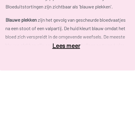
Bloeduitstortingen zijn zichtbaar als 'blauwe plekken'.
Blauwe plekken
zijn het gevolg van gescheurde bloedvaatjes
na een stoot of een valpartij. De huid kleurt blauw omdat het
bloed zich verspreidt in de omgevende weefsels. De meeste
Lees meer
blauwe plekken zijn onschuldig en verdwijnen na twee à vier
weken vanzelf. Het genezingsproces gaat meestal gepaard
met een rijk kleurenpalet, van donkerpaars tot geel.
Senioren zijn door de huidveroudering makkelijker “prooien”
voor kneuzingen, vooral op voorarmen, handen, benen en
voeten.
Vrouwen zijn er gevoeliger voor dan mannen, met dijen, bips
en bovenarmen als kwetsbaarste zones. Op de plaats van de
botsing kan een hematoom ontstaan. Die verdikking is
meestal goedaardig (behalve op het hoofd), en het gaat in