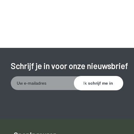
en wijnen) externe prikkels (o.a. flikkerlichten en snel
veranderende televisiebeelden). Migraine kan ook het gevolg
zijn van hormonale veranderingen, bv. rond de menstruatie of
de menopauze.
Schrijf je in voor onze nieuwsbrief