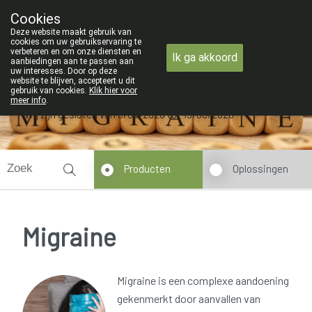
ZOMERVAKANTIE : Van maandag 3 A
Cookies
Apotheek Verbeke - Van Thorre
Deze website maakt gebruik van
09 228 32 36
cookies om uw gebruikservaring te
verbeteren en om onze diensten en
Ik ga akkoord
aanbiedingen aan te passen aan
uw interesses. Door op deze
website te blijven, accepteert u dit
gebruik van cookies.
Klik hier voor
meer info
.
Wij zijn gesloten van 3/08/2026 tot 19/08/2026
Producten
Oplossingen
Migraine
Migraine is een complexe aandoening
gekenmerkt door aanvallen van