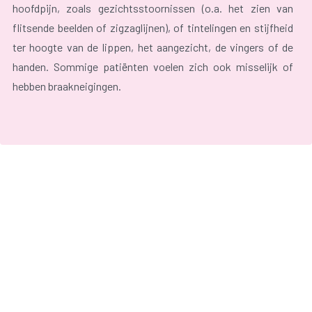
hoofdpijn, zoals gezichtsstoornissen (o.a. het zien van
flitsende beelden of zigzaglijnen), of tintelingen en stijfheid
ter hoogte van de lippen, het aangezicht, de vingers of de
handen. Sommige patiënten voelen zich ook misselijk of
hebben braakneigingen.
De hoofdpijn bij migraine is eerder een kloppende pijn en
komt vaak maar aan één kant van het hoofd voor, maar kan
ook aan beide kanten voorkomen. De pijn situeert zich
meestal vooraan of zijdelings van het hoofd. Typisch voor
migraine is dat de hoofdpijn toeneemt bij inspanningen en
meestal verbetert na rust in een donkere kamer.
Migraine komt drie maal meer voor bij vrouwen dan bij
mannen. De onderliggende oorzaak is niet altijd even
duidelijk. Uitlokkende factoren zijn stress, bepaalde
voedingsfactoren (o.a. chocolade, belegen kaas, cocosnoot