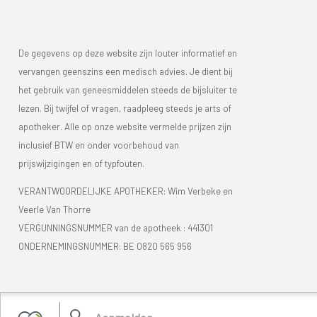
De gegevens op deze website zijn louter informatief en
vervangen geenszins een medisch advies. Je dient bij
het gebruik van geneesmiddelen steeds de bijsluiter te
lezen. Bij twijfel of vragen, raadpleeg steeds je arts of
apotheker. Alle op onze website vermelde prijzen zijn
inclusief BTW en onder voorbehoud van
prijswijzigingen en of typfouten.
VERANTWOORDELIJKE APOTHEKER: Wim Verbeke en
Veerle Van Thorre
VERGUNNINGSNUMMER van de apotheek :
441301
ONDERNEMINGSNUMMER:
BE 0820 565 956
Je vindt Apotheek Verbeke - Van Thorre in de FAGG lijst