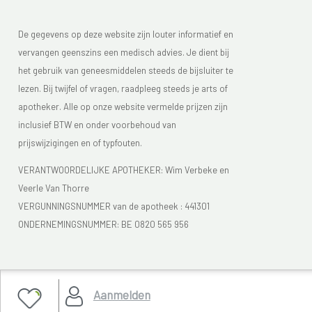
De gegevens op deze website zijn louter informatief en
vervangen geenszins een medisch advies. Je dient bij
het gebruik van geneesmiddelen steeds de bijsluiter te
lezen. Bij twijfel of vragen, raadpleeg steeds je arts of
apotheker. Alle op onze website vermelde prijzen zijn
inclusief BTW en onder voorbehoud van
prijswijzigingen en of typfouten.
VERANTWOORDELIJKE APOTHEKER: Wim Verbeke en
Veerle Van Thorre
VERGUNNINGSNUMMER van de apotheek :
441301
ONDERNEMINGSNUMMER:
BE 0820 565 956
Je vindt Apotheek Verbeke - Van Thorre in de FAGG lijst
Aanmelden
van de apotheken die vergund zijn. Het FAGG