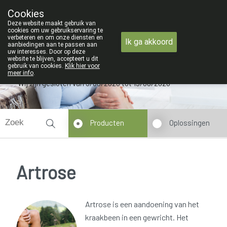
ZOMERVAKANTIE : Van maandag 3 AUG
Cookies
Apotheek Verbeke - Van Thorre
Deze website maakt gebruik van
09 228 32 36
cookies om uw gebruikservaring te
verbeteren en om onze diensten en
Ik ga akkoord
aanbiedingen aan te passen aan
uw interesses. Door op deze
website te blijven, accepteert u dit
gebruik van cookies.
Klik hier voor
meer info
.
Wij zijn gesloten van 3/08/2026 tot 19/08/2026
Producten
Oplossingen
Artrose
Artrose is een aandoening van het
kraakbeen in een gewricht. Het