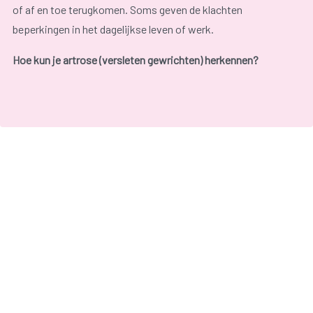
of af en toe terugkomen. Soms geven de klachten
beperkingen in het dagelijkse leven of werk.
Hoe kun je artrose (versleten gewrichten) herkennen?
Artrose geeft pijn en stijfheid in een gewricht, meestal in de
heup, knie, de basis van de duim of aan de eindkootjes van
de vingers. Meestal blijft het beperkt tot één of enkele
gewrichten.
De klachten zijn het hevigst na een periode van rust
(bijvoorbeeld bij het opstaan) en verminderen na een poosje
bewegen.