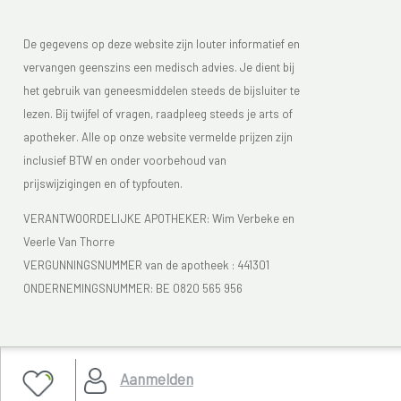
De gegevens op deze website zijn louter informatief en
vervangen geenszins een medisch advies. Je dient bij
het gebruik van geneesmiddelen steeds de bijsluiter te
lezen. Bij twijfel of vragen, raadpleeg steeds je arts of
apotheker. Alle op onze website vermelde prijzen zijn
inclusief BTW en onder voorbehoud van
prijswijzigingen en of typfouten.
VERANTWOORDELIJKE APOTHEKER: Wim Verbeke en
Veerle Van Thorre
VERGUNNINGSNUMMER van de apotheek :
441301
ONDERNEMINGSNUMMER:
BE 0820 565 956
Je vindt Apotheek Verbeke - Van Thorre in de FAGG lijst
Aanmelden
van de apotheken die vergund zijn. Het FAGG