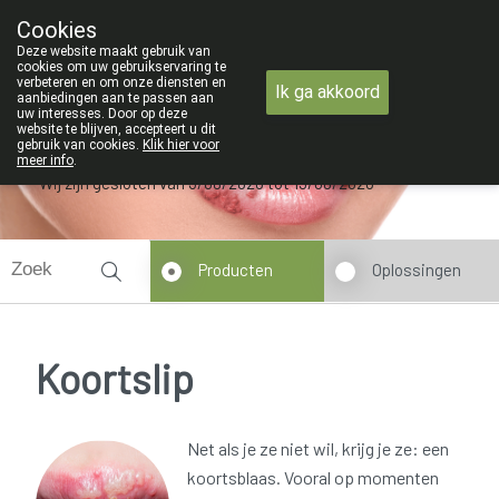
ZOMERVAKANTIE : Van maandag 3 A
Cookies
Apotheek Verbeke - Van Thorre
Deze website maakt gebruik van
09 228 32 36
cookies om uw gebruikservaring te
verbeteren en om onze diensten en
Ik ga akkoord
aanbiedingen aan te passen aan
uw interesses. Door op deze
website te blijven, accepteert u dit
gebruik van cookies.
Klik hier voor
meer info
.
Wij zijn gesloten van 3/08/2026 tot 19/08/2026
Producten
Oplossingen
Koortslip
Net als je ze niet wil, krijg je ze: een
koortsblaas. Vooral op momenten