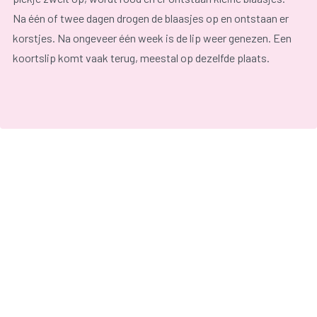
Na één of twee dagen drogen de blaasjes op en ontstaan er
korstjes. Na ongeveer één week is de lip weer genezen. Een
koortslip komt vaak terug, meestal op dezelfde plaats.
Koortsblaasjes komen meestal voor op en rond de lippen,
maar kunnen ook op het gelaat, de geslachtsorganen en op
andere plaatsen op het lichaam voorkomen. Wanneer de
geslachtorganen aangetast zijn, wordt er gesproken over
herpes genitalis
. Het virus kan ook aan de ogen voorkomen.
Een koortslip is lastig en pijnlijk, maar kan zelden kwaad.
Een koortslip is wel besmettelijk. Vermijd het contact met
baby’s en mensen met een verminderde weerstand
(bijvoorbeeld kankerpatiënten) wanneer je een koortsblaar
hebt. Zij kunnen ernstig ziek worden door het herpes simplex
virus.