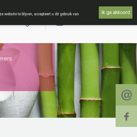
sdag 19 AUGUSTUS
Ik ga akkoord
ebsite te blijven, accepteert u dit gebruik van
Aanmelden
mers