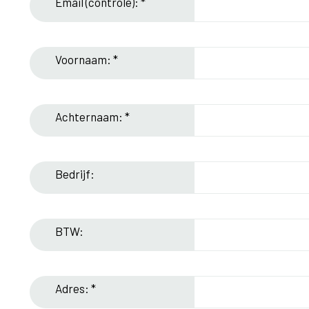
Email (controle): *
Voornaam: *
Achternaam: *
Bedrijf:
BTW:
Adres: *