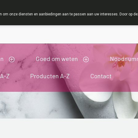
ZOMERVAKANTIE : Van maandag 3 AUGUSTUS tot en met woen
 om onze diensten en aanbiedingen aan te passen aan uw interesses. Door op deze w
ij zijn gesloten van 3/08/2026 tot 19/08/2026
en
Goed om weten
Noodnum
 A-Z
Producten A-Z
Contact