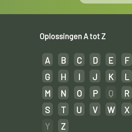
Oplossingen A tot Z
A
B
C
D
E
F
G
H
I
J
K
L
M
N
O
P
Q
R
S
T
U
V
W
X
Y
Z