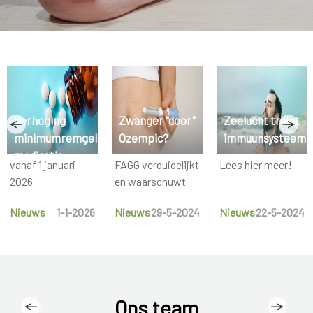
Verhoging
Zwanger "door"
Zeelucht traint
minimumremgeld
Ozempic?
immuunsysteem
medicatie
vanaf 1 januari
FAGG verduidelijkt
Lees hier meer!
2026
en waarschuwt
Nieuws
1-1-2026
Nieuws
29-5-2024
Nieuws
22-5-2024
Ons team