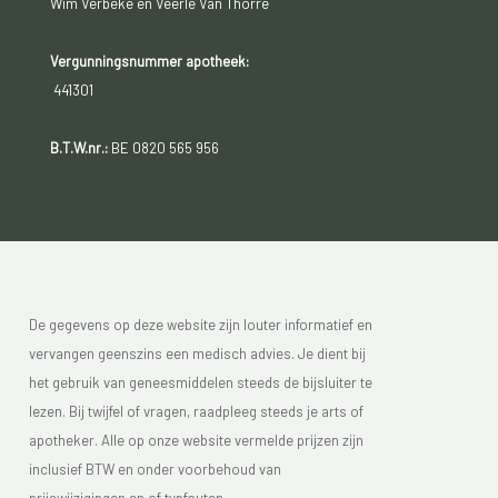
Wim Verbeke en Veerle Van Thorre
Vergunningsnummer apotheek:
441301
B.T.W.nr.:
BE 0820 565 956
De gegevens op deze website zijn louter informatief en
vervangen geenszins een medisch advies. Je dient bij
het gebruik van geneesmiddelen steeds de bijsluiter te
lezen. Bij twijfel of vragen, raadpleeg steeds je arts of
apotheker. Alle op onze website vermelde prijzen zijn
inclusief BTW en onder voorbehoud van