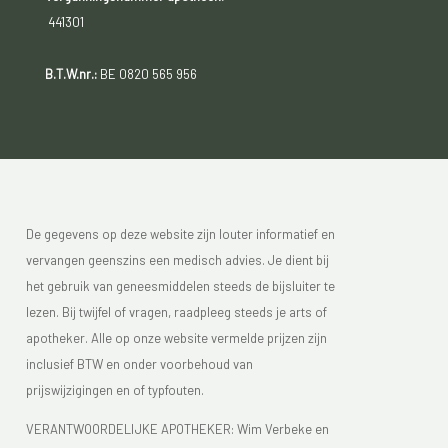
441301
B.T.W.nr.:
BE 0820 565 956
De gegevens op deze website zijn louter informatief en
vervangen geenszins een medisch advies. Je dient bij
het gebruik van geneesmiddelen steeds de bijsluiter te
lezen. Bij twijfel of vragen, raadpleeg steeds je arts of
apotheker. Alle op onze website vermelde prijzen zijn
inclusief BTW en onder voorbehoud van
prijswijzigingen en of typfouten.
VERANTWOORDELIJKE APOTHEKER: Wim Verbeke en