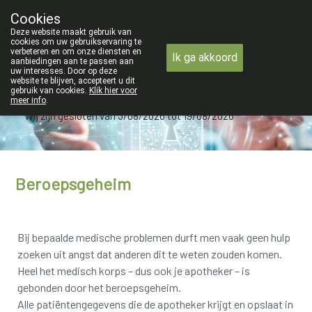
ZOMERVAKANTIE : Van maandag 3 A
Cookies
Apotheek Verbeke - Van Thorre
Deze website maakt gebruik van
09 228 32 36
cookies om uw gebruikservaring te
verbeteren en om onze diensten en
Ik ga akkoord
aanbiedingen aan te passen aan
uw interesses. Door op deze
website te blijven, accepteert u dit
gebruik van cookies.
Klik hier voor
meer info
.
Wij zijn gesloten van 3/08/2026 tot 19/08/2026
Beroepsgeheim
Bij bepaalde medische problemen durft men vaak geen hulp
zoeken uit angst dat anderen dit te weten zouden komen.
Heel het medisch korps – dus ook je apotheker – is
gebonden door het beroepsgeheim.
Alle patiëntengegevens die de apotheker krijgt en opslaat in