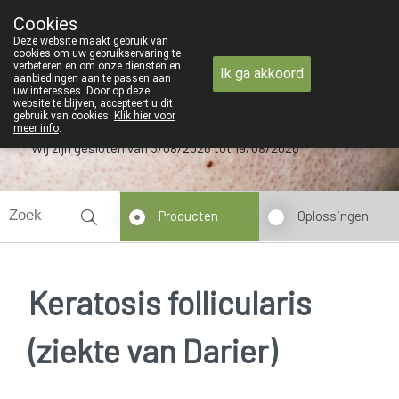
ZOMERVAKANTIE : Van maandag 3 A
Cookies
Apotheek Verbeke - Van Thorre
Deze website maakt gebruik van
09 228 32 36
cookies om uw gebruikservaring te
verbeteren en om onze diensten en
Ik ga akkoord
aanbiedingen aan te passen aan
uw interesses. Door op deze
website te blijven, accepteert u dit
gebruik van cookies.
Klik hier voor
meer info
.
Wij zijn gesloten van 3/08/2026 tot 19/08/2026
Producten
Oplossingen
Keratosis follicularis
(ziekte van Darier)