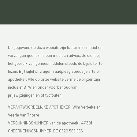
De gegevens op deze website zijn louter informatief en
vervangen geenszins een medisch advies. Je dient bij
het gebruik van geneesmiddelen steeds de bijsluiter te
lezen. Bij twijfel of vragen, raadpleeg steeds je arts of
apotheker. Alle op onze website vermelde prijzen zijn
inclusief BTW en onder voorbehoud van
prijswijzigingen en of typfouten.
VERANTWOORDELIJKE APOTHEKER: Wim Verbeke en
Veerle Van Thorre
VERGUNNINGSNUMMER van de apotheek :
441301
ONDERNEMINGSNUMMER:
BE 0820 565 956