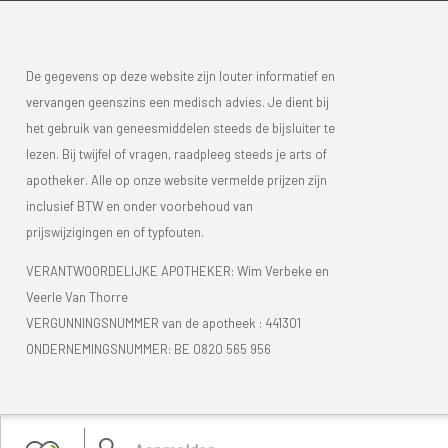
De gegevens op deze website zijn louter informatief en
vervangen geenszins een medisch advies. Je dient bij
het gebruik van geneesmiddelen steeds de bijsluiter te
lezen. Bij twijfel of vragen, raadpleeg steeds je arts of
apotheker. Alle op onze website vermelde prijzen zijn
inclusief BTW en onder voorbehoud van
prijswijzigingen en of typfouten.
VERANTWOORDELIJKE APOTHEKER: Wim Verbeke en
Veerle Van Thorre
VERGUNNINGSNUMMER van de apotheek :
441301
ONDERNEMINGSNUMMER:
BE 0820 565 956
Je vindt Apotheek Verbeke - Van Thorre in de FAGG lijst