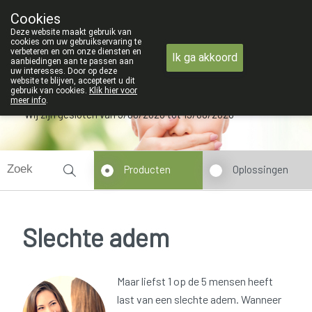
ZOMERVAKANTIE : Van maandag 3 
Cookies
Apotheek Verbeke - Van Thorre
Deze website maakt gebruik van
09 228 32 36
cookies om uw gebruikservaring te
verbeteren en om onze diensten en
Ik ga akkoord
aanbiedingen aan te passen aan
uw interesses. Door op deze
website te blijven, accepteert u dit
gebruik van cookies.
Klik hier voor
meer info
.
Wij zijn gesloten van 3/08/2026 tot 19/08/2026
Producten
Oplossingen
Slechte adem
Maar liefst 1 op de 5 mensen heeft
last van een slechte adem. Wanneer