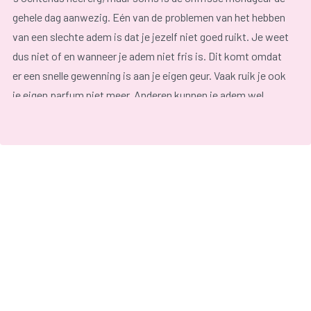
gehele dag aanwezig. Eén van de problemen van het hebben
van een slechte adem is dat je jezelf niet goed ruikt. Je weet
dus niet of en wanneer je adem niet fris is. Dit komt omdat
er een snelle gewenning is aan je eigen geur. Vaak ruik je ook
je eigen parfum niet meer. Anderen kunnen je adem wel
ruiken en dit maakt je onzeker.
Eén ding is zeker: een onfrisse adem is erg vervelend voor
degene die er last van heeft maar zeker ook voor zijn of haar
omgeving.
Natuurlijk hebben we er allemaal wel eens last van na het
eten van knoflook, uien en specerijen of na het drinken van
alcohol. Dan gaat het om een tijdelijke slechte adem.