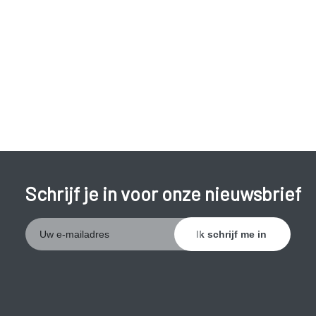
slapen).
seizoenswisselingen (eerder wakker worden als
het vroeger licht wordt, neiging vroeger te gaan
slapen als het eerder donker wordt).
Medicatie.
Alcohol en drugs
Schrijf je in voor onze nieuwsbrief