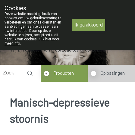
ZOMERVAKANTIE : Van maandag 3 AU
Cookies
Apotheek Verbeke - Van Thorre
Deze website maakt gebruik van
09 228 32 36
cookies om uw gebruikservaring te
verbeteren en om onze diensten en
Ik ga akkoord
aanbiedingen aan te passen aan
uw interesses. Door op deze
website te blijven, accepteert u dit
gebruik van cookies.
Klik hier voor
meer info
.
Wij zijn gesloten van 3/08/2026 tot 19/08/2026
Producten
Oplossingen
Manisch-depressieve
stoornis