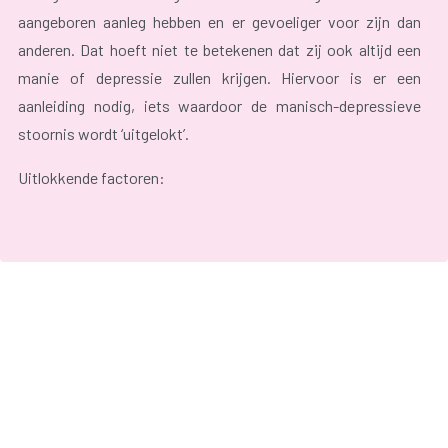
aangeboren aanleg hebben en er gevoeliger voor zijn dan
anderen. Dat hoeft niet te betekenen dat zij ook altijd een
manie of depressie zullen krijgen. Hiervoor is er een
aanleiding nodig, iets waardoor de manisch-depressieve
stoornis wordt ‘uitgelokt’.
Uitlokkende factoren:
Ingrijpende gebeurtenis, bijvoorbeeld:
overlijden naaste;
ontslag;
relatiebreuk.
Verandering in slaappatroon, bijvoorbeeld bij:
verstoring dag- en nachtritme (niet of minder