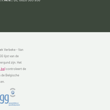
ek Verbeke - Van
G lijst van de
ergund zijn. Het
.be)
controleert de
n de Belgische
ken.