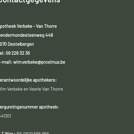
potheek Verbeke - Van Thorre
endermondesteenweg 448
070 Destelbergen
el:
09 228 32 36
-mail: wim.verbeke@proximus.be
erantwoordelijke apothekers:
im Verbeke en Veerle Van Thorre
ergunningsnummer apotheek:
441301
.T.W.nr.:
BE 0820 565 956