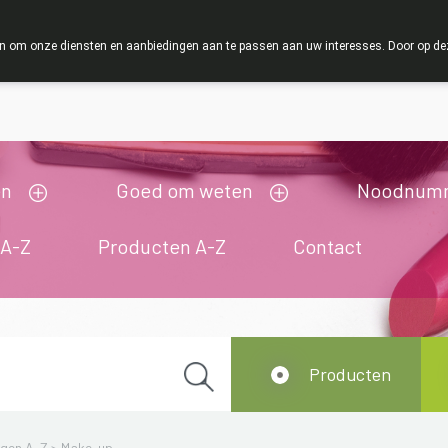
OMERVAKANTIE : Van maandag 3 AUGUSTUS tot en met woensdag
 om onze diensten en aanbiedingen aan te passen aan uw interesses. Door op deze w
ij zijn gesloten van 3/08/2026 tot 19/08/2026
en
Goed om weten
Noodnum
 A-Z
Producten A-Z
Contact
Producten
ngen A-Z
>
Make-up