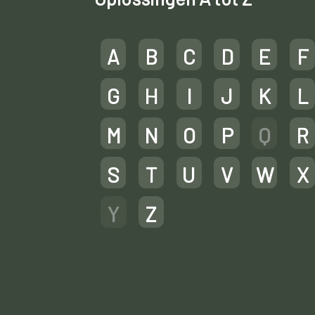
A
B
C
D
E
F
G
H
I
J
K
L
M
N
O
P
Q
R
S
T
U
V
W
X
Y
Z