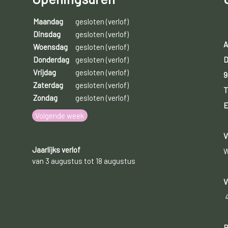
Maandag
gesloten (verlof)
Dinsdag
gesloten (verlof)
A
Woensdag
gesloten (verlof)
D
Donderdag
gesloten (verlof)
Vrijdag
gesloten (verlof)
9
Zaterdag
gesloten (verlof)
T
Zondag
gesloten (verlof)
E
Volgende week
V
Jaarlijks verlof
W
van 3 augustus tot 18 augustus
V
B