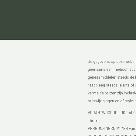
De gegevens op deze website
geenszins een medisch advie
geneesmiddelen steeds de bijs
raadpleeg steeds je arts of
vermelde prijzen zijn inclu
prijswijzigingen en of typfou
VERANTWOORDELIJKE APOTH
Thorre
VERGUNNINGSNUMMER van d