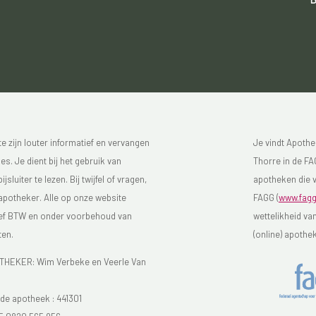
 zijn louter informatief en vervangen
Je vindt Apothe
s. Je dient bij het gebruik van
Thorre in de FAG
luiter te lezen. Bij twijfel of vragen,
apotheken die v
 apotheker. Alle op onze website
FAGG (
www.fagg
sief BTW en onder voorbehoud van
wettelikheid va
ten.
(online) apothe
EKER: Wim Verbeke en Veerle Van
e apotheek :
441301