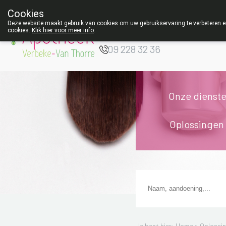
Z
Cookies
Apotheek Verbeke
Deze website maakt gebruik van cookies om uw gebruikservaring te verbeteren en
- Van Thorre
cookies.
Klik hier voor meer info
.
W
09 228 32 36
Onze dienst
Oplossingen
Je bent hier: Home >
Oplossi