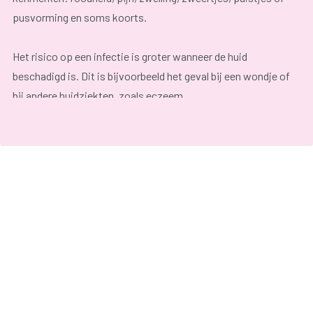
pusvorming en soms koorts.
Het risico op een infectie is groter wanneer de huid
beschadigd is. Dit is bijvoorbeeld het geval bij een wondje of
bij andere huidziekten, zoals eczeem.
Sommige huidinfecties zijn besmettelijk. De behandeling van
huidinfecties is mede afhankelijk van de ernst en de oorzaak.