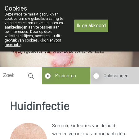
ZOMERVAKANTIE : Van maandag 3 AU
Cookies
Apotheek Verbeke - Van Thorre
Deze website maakt gebruik van
09 228 32 36
cookies om uw gebruikservaring te
verbeteren en om onze diensten en
Ik ga akkoord
aanbiedingen aan te passen aan
uw interesses. Door op deze
website te blijven, accepteert u dit
gebruik van cookies.
Klik hier voor
meer info
.
Wij zijn gesloten van 3/08/2026 tot 19/08/2026
Producten
Oplossingen
Huidinfectie
Sommige infecties van de huid
worden veroorzaakt door bacteriën.