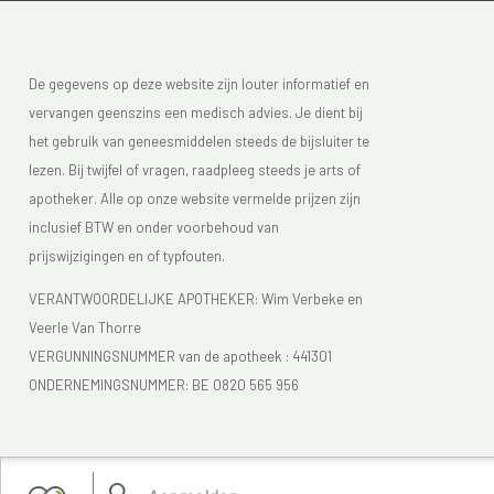
De gegevens op deze website zijn louter informatief en
vervangen geenszins een medisch advies. Je dient bij
het gebruik van geneesmiddelen steeds de bijsluiter te
lezen. Bij twijfel of vragen, raadpleeg steeds je arts of
apotheker. Alle op onze website vermelde prijzen zijn
inclusief BTW en onder voorbehoud van
prijswijzigingen en of typfouten.
VERANTWOORDELIJKE APOTHEKER: Wim Verbeke en
Veerle Van Thorre
VERGUNNINGSNUMMER van de apotheek :
441301
ONDERNEMINGSNUMMER:
BE 0820 565 956
Je vindt Apotheek Verbeke - Van Thorre in de FAGG lijst