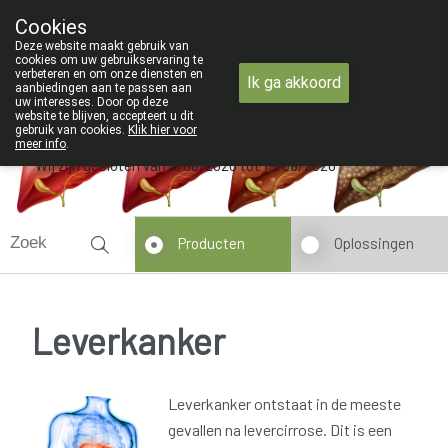
ZOMERVAKANTIE : Van maandag 3 AUGUSTUS t
Cookies
Apotheek Verbeke - Van Thorre
Deze website maakt gebruik van
09 228 32 36
cookies om uw gebruikservaring te
verbeteren en om onze diensten en
Ik ga akkoord
aanbiedingen aan te passen aan
uw interesses. Door op deze
website te blijven, accepteert u dit
gebruik van cookies.
Klik hier voor
meer info
.
Wij zijn gesloten van 3/08/2026 tot 19/08/2026
Producten
Oplossingen
Leverkanker
Leverkanker ontstaat in de meeste
gevallen na levercirrose. Dit is een