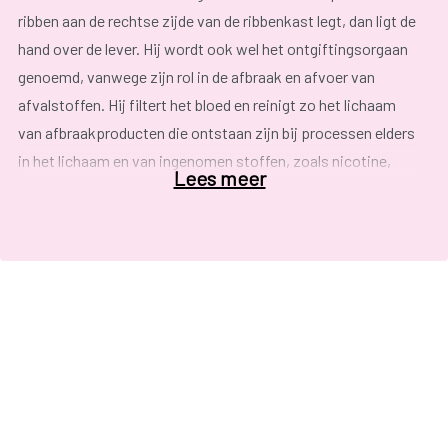
ribben aan de rechtse zijde van de ribbenkast legt, dan ligt de
hand over de lever. Hij wordt ook wel het ontgiftingsorgaan
genoemd, vanwege zijn rol in de afbraak en afvoer van
afvalstoffen. Hij filtert het bloed en reinigt zo het lichaam
van afbraakproducten die ontstaan zijn bij processen elders
in het lichaam en van ingenomen stoffen, zoals nicotine,
Lees meer
alcohol, medicijnen enz. Verder maakt de lever eiwitten aan
en staat hij in voor de productie en opslag van suikers en
vetten.
e
Leverkanker is de 16
meest voorkomende kanker in België,
van de 980 mensen die gediagnosticeerd werden waren er
717 mannen ten opzichte van een opvallende minderheid van
263 vrouwen.
Zoals bij alle kanker maakt men onderscheid in een primaire