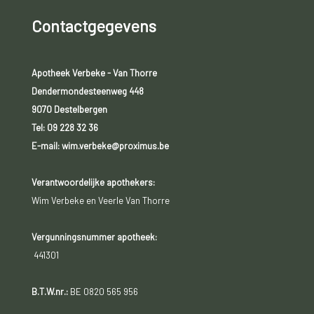
Contactgegevens
Buikpijn;
Een abnormale vermoeidheid;
Apotheek Verbeke - Van Thorre
Een gele huidskleur;
Dendermondesteenweg 448
9070 Destelbergen
Vloeistof in de buik (ascites of buikwaterzucht);
Tel:
09 228 32 36
Misselijkheid en braken;
E-mail: wim.verbeke@proximus.be
Een onverklaarbaar gewichtsverlies;
Verantwoordelijke apothekers:
Wim Verbeke en Veerle Van Thorre
Gebrek aan eetlust.
Vergunningsnummer apotheek:
441301
B.T.W.nr.:
BE 0820 565 956