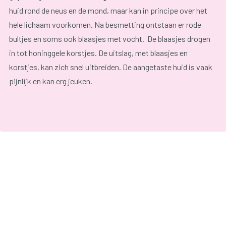
huid rond de neus en de mond, maar kan in principe over het
hele lichaam voorkomen. Na besmetting ontstaan er rode
bultjes en soms ook blaasjes met vocht. De blaasjes drogen
in tot honinggele korstjes. De uitslag, met blaasjes en
korstjes, kan zich snel uitbreiden. De aangetaste huid is vaak
pijnlijk en kan erg jeuken.
De aandoening kan op elke leeftijd voorkomen, maar wordt
het
meest
gezien bij
kinderen onder de negen
jaar.