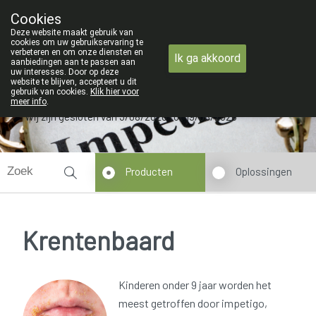
ZOMERVAKANTIE : Van maandag 3 AU
Cookies
Apotheek Verbeke - Van Thorre
Deze website maakt gebruik van
09 228 32 36
cookies om uw gebruikservaring te
verbeteren en om onze diensten en
Ik ga akkoord
aanbiedingen aan te passen aan
uw interesses. Door op deze
website te blijven, accepteert u dit
gebruik van cookies.
Klik hier voor
meer info
.
Wij zijn gesloten van 3/08/2026 tot 19/08/2026
Producten
Oplossingen
Krentenbaard
Kinderen onder 9 jaar worden het
meest getroffen door impetigo,