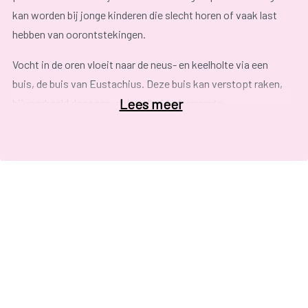
kan worden bij jonge kinderen die slecht horen of vaak last
hebben van oorontstekingen.
Vocht in de oren vloeit naar de neus- en keelholte via een
buis, de buis van Eustachius. Deze buis kan verstopt raken,
Lees meer
bijvoorbeeld door een verkoudheid of vergrote
neusamandelen. Bij een verstopping kan het vocht niet
wegvloeien en blijft het achter het trommelvlies zitten.
Hierdoor kan men minder goed horen en krijgt men sneller
last van oorontstekingen. Jonge kinderen zijn hier gevoeliger
voor omdat bij hen de buis van Eustachius nog niet volgroeid
is en makkelijker verstopt raakt. Door het plaatsen van een
buisje in het trommelvlies kan het vocht naar buiten vloeien.
Het gehoor verbetert en er zullen minder snel
oorontstekingen ontstaan.
De ingreep wordt uitgevoerd onder lichte narcose. Via een