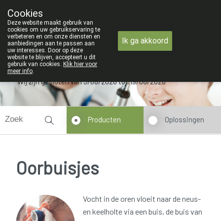
ZOMERVAKANTIE : Van maandag 3 AU
Cookies
Apotheek Verbeke - Van Thorre
Deze website maakt gebruik van
09 228 32 36
cookies om uw gebruikservaring te
verbeteren en om onze diensten en
Ik ga akkoord
aanbiedingen aan te passen aan
uw interesses. Door op deze
website te blijven, accepteert u dit
gebruik van cookies.
Klik hier voor
meer info
.
Wij zijn gesloten van 3/08/2026 tot 19/08/2026
Producten
Oplossingen
Oorbuisjes
Vocht in de oren vloeit naar de neus-
en keelholte via een buis, de buis van