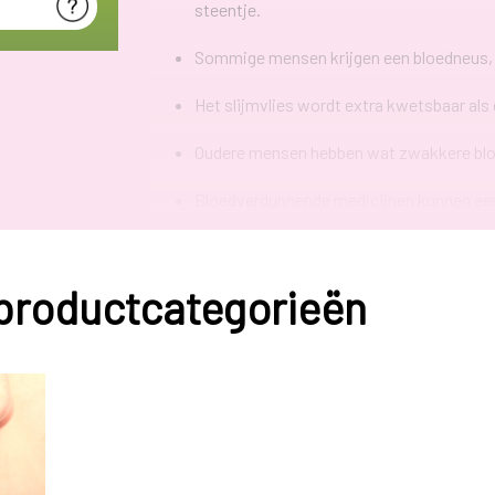
steentje.
Sommige mensen krijgen een bloedneus, zon
Het slijmvlies wordt extra kwetsbaar als d
Oudere mensen hebben wat zwakkere bloe
Bloedverdunnende medicijnen kunnen een r
kapot bloedvaatje bloedt dan langer door
Kan het kwaad?
 productcategorieën
Wanneer je een bloedneus hebt, kan er flink wat
als het eruit ziet.
Een bloedneus kan zelden kw