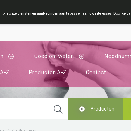
ZOMERVAKAN
 om onze diensten en aanbiedingen aan te passen aan uw interesses. Door op deze w
ij zijn gesloten van 3/08/2026 tot 19/08/2026
en
Goed om weten
Noodnum
 A-Z
Producten A-Z
Contact
Producten
ngen A-Z
>
Bloedneus