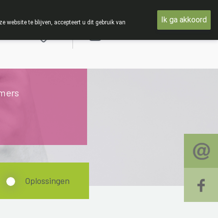
TIE : Van maandag 3 AUGUSTUS tot en met woensdag 19 AUGUS
Ik ga akkoord
ebsite te blijven, accepteert u dit gebruik van
Aanmelden
mers
Oplossingen