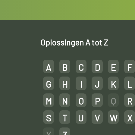
Oplossingen A tot Z
A
B
C
D
E
F
G
H
I
J
K
L
M
N
O
P
Q
R
S
T
U
V
W
X
Y
Z