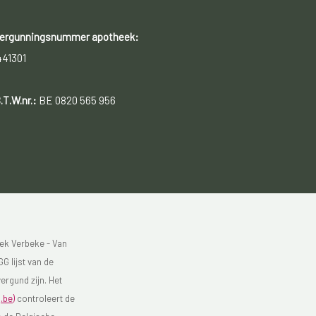
ergunningsnummer apotheek:
441301
.T.W.nr.:
BE 0820 565 956
ek Verbeke - Van
G lijst van de
ergund zijn. Het
.be)
controleert de