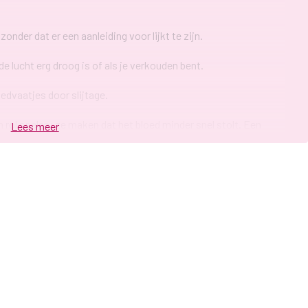
der dat er een aanleiding voor lijkt te zijn.
e lucht erg droog is of als je verkouden bent.
dvaatjes door slijtage.
ol spelen; ze maken dat het bloed minder snel stolt. Een
Lees meer
 dan normaal.
 bloed uit je neus stromen, maar het is helemaal niet zo ernstig
aad.