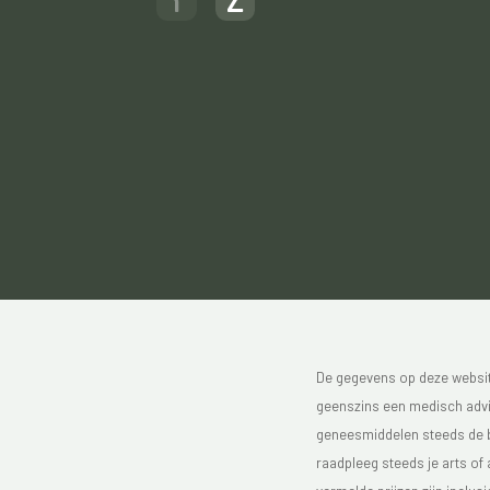
De gegevens op deze website
geenszins een medisch advie
geneesmiddelen steeds de bijs
raadpleeg steeds je arts of