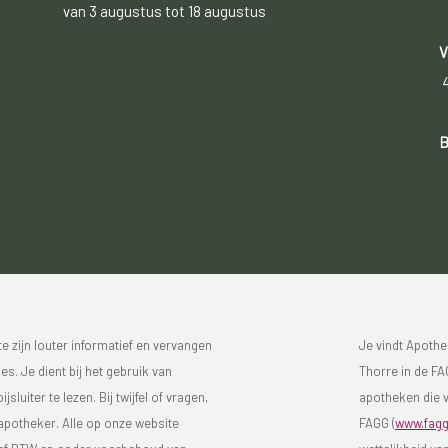
van 3 augustus tot 18 augustus
V
B
 zijn louter informatief en vervangen
Je vindt Apothe
s. Je dient bij het gebruik van
Thorre in de FAG
luiter te lezen. Bij twijfel of vragen,
apotheken die v
 apotheker. Alle op onze website
FAGG (
www.fagg