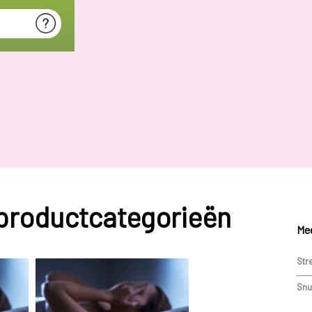
 productcategorieën
Mee
Str
Snu