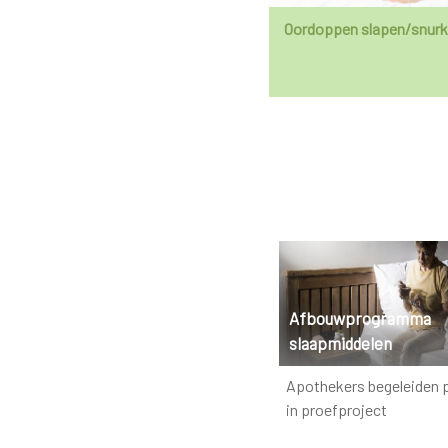
Oordoppen slapen/snur
Afbouwprogramma
slaapmiddelen
Apothekers begeleiden 
in proefproject