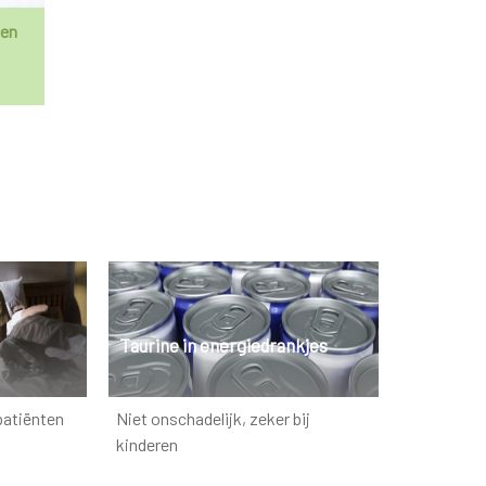
ken
Taurine in energiedrankjes
patiënten
Niet onschadelijk, zeker bij
kinderen