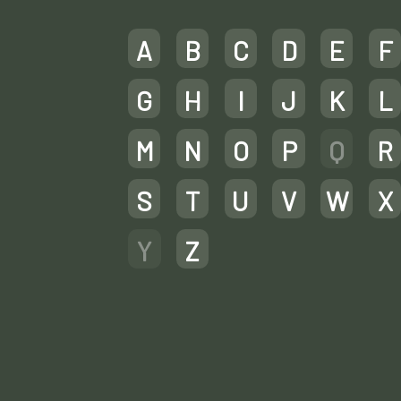
A
B
C
D
E
F
G
H
I
J
K
L
M
N
O
P
Q
R
S
T
U
V
W
X
Y
Z