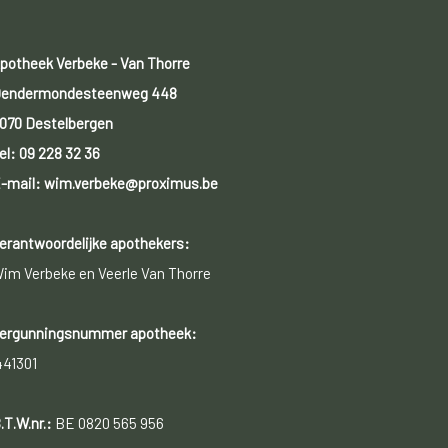
potheek Verbeke - Van Thorre
endermondesteenweg 448
070 Destelbergen
el:
09 228 32 36
-mail: wim.verbeke@proximus.be
erantwoordelijke apothekers:
im Verbeke en Veerle Van Thorre
ergunningsnummer apotheek:
441301
.T.W.nr.:
BE 0820 565 956