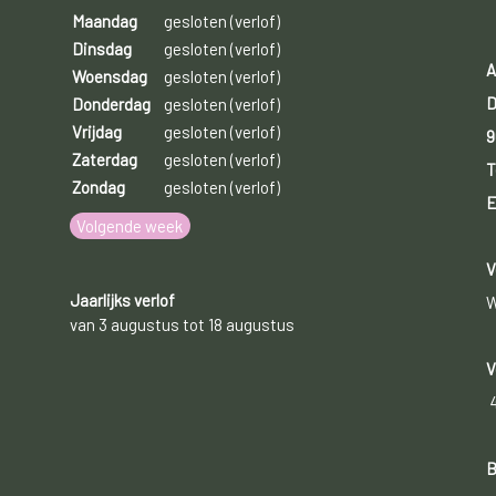
Maandag
gesloten (verlof)
Dinsdag
gesloten (verlof)
A
Woensdag
gesloten (verlof)
D
Donderdag
gesloten (verlof)
Vrijdag
gesloten (verlof)
9
Zaterdag
gesloten (verlof)
T
Zondag
gesloten (verlof)
E
Volgende week
V
Jaarlijks verlof
W
van 3 augustus tot 18 augustus
V
B