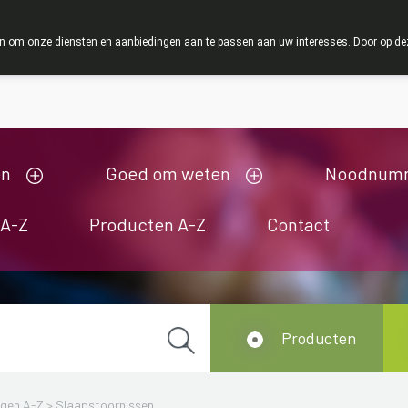
OMERVAKANTIE : Van maandag 3 AUGUSTUS tot en met woensdag
 om onze diensten en aanbiedingen aan te passen aan uw interesses. Door op deze w
ij zijn gesloten van 3/08/2026 tot 19/08/2026
en
Goed om weten
Noodnum
 A-Z
Producten A-Z
Contact
Producten
ngen A-Z
>
Slaapstoornissen