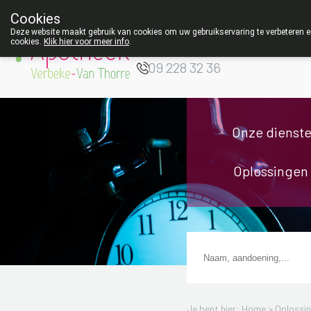
Z
Cookies
Apotheek Verbeke
Deze website maakt gebruik van cookies om uw gebruikservaring te verbeteren en
- Van Thorre
cookies.
Klik hier voor meer info
.
W
09 228 32 36
Onze dienst
Oplossingen
Je bent hier: Home >
Oplossi