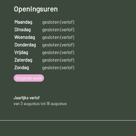
verwondingen maakt een gezond lichaam extra cortisol aan. Bij personen
Openingsuren
met bijnierinsufficiëntie is dit niet mogelijk, waardoor het lichaam in crisis
kan geraken. Je kunt je erg ziek voelen met symptomen zoals braken,
Maandag
gesloten (verlof)
Dinsdag
gesloten (verlof)
misselijkheid, buikpijn, diarree, hoofdpijn, nekpijn, koude rillingen,
Woensdag
gesloten (verlof)
sufheid,… . In erge gevallen kun je het bewustzijn verliezen.
Donderdag
gesloten (verlof)
Vrijdag
gesloten (verlof)
Zaterdag
gesloten (verlof)
Zondag
gesloten (verlof)
Volgende week
Jaarlijks verlof
van 3 augustus tot 18 augustus