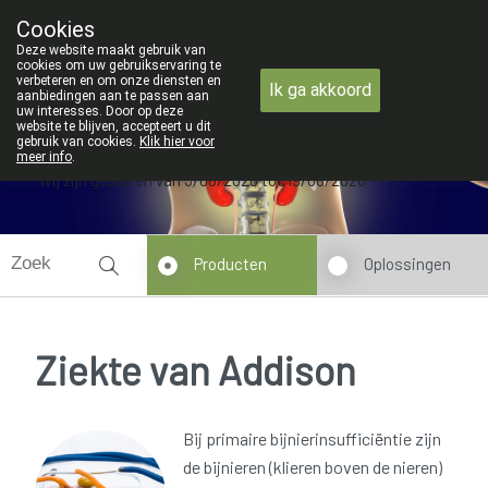
ZOMERVAKANTIE : Van maandag 3 A
Cookies
Apotheek Verbeke - Van Thorre
Deze website maakt gebruik van
09 228 32 36
cookies om uw gebruikservaring te
verbeteren en om onze diensten en
Ik ga akkoord
aanbiedingen aan te passen aan
uw interesses. Door op deze
website te blijven, accepteert u dit
gebruik van cookies.
Klik hier voor
meer info
.
Wij zijn gesloten van 3/08/2026 tot 19/08/2026
Producten
Oplossingen
Ziekte van Addison
Bij primaire bijnierinsufficiëntie zijn
de bijnieren (klieren boven de nieren)