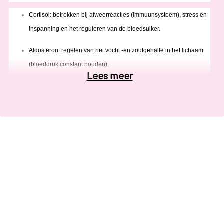
Cortisol: betrokken bij afweerreacties (immuunsysteem), stress en
inspanning en het reguleren van de bloedsuiker.
Aldosteron: regelen van het vocht -en zoutgehalte in het lichaam
(bloeddruk constant houden).
Lees meer
Mannelijk geslachtshormoon.
Bij een
tekort aan cortisol en aldosteron
kunnen volgende
symptomen
en klachten
optreden:
Vermoeidheid, zwakte, duizeligheid;
Verminderde eetlust of juist hongeraanvallen;
Trek in zout voedsel;
Gewichtsverlies (door minder eetlust en vochtverlies);