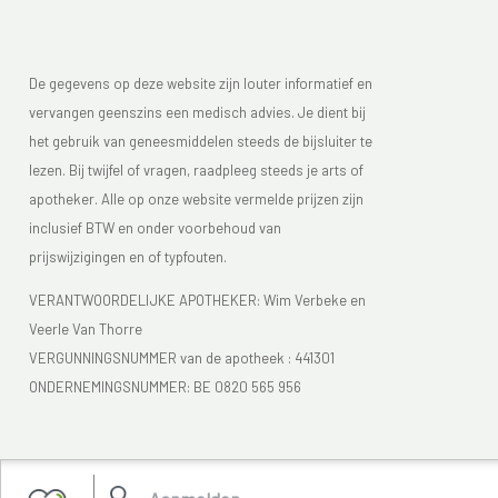
De gegevens op deze website zijn louter informatief en
vervangen geenszins een medisch advies. Je dient bij
het gebruik van geneesmiddelen steeds de bijsluiter te
lezen. Bij twijfel of vragen, raadpleeg steeds je arts of
apotheker. Alle op onze website vermelde prijzen zijn
inclusief BTW en onder voorbehoud van
prijswijzigingen en of typfouten.
VERANTWOORDELIJKE APOTHEKER: Wim Verbeke en
Veerle Van Thorre
VERGUNNINGSNUMMER van de apotheek :
441301
ONDERNEMINGSNUMMER:
BE 0820 565 956
Je vindt Apotheek Verbeke - Van Thorre in de FAGG lijst