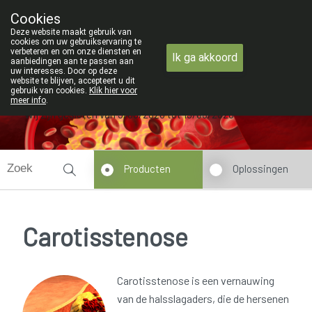
ZOMERVAKANTIE : Van maandag 3 A
Cookies
Apotheek Verbeke - Van Thorre
Deze website maakt gebruik van
09 228 32 36
cookies om uw gebruikservaring te
verbeteren en om onze diensten en
Ik ga akkoord
aanbiedingen aan te passen aan
uw interesses. Door op deze
website te blijven, accepteert u dit
gebruik van cookies.
Klik hier voor
meer info
.
Wij zijn gesloten van 3/08/2026 tot 19/08/2026
Producten
Oplossingen
Carotisstenose
Carotisstenose is een vernauwing
van de halsslagaders, die de hersenen