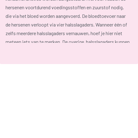
hersenen voortdurend voedingsstoffen en zuurstof nodig,
die via het bloed worden aangevoerd. De bloedtoevoer naar
de hersenen verloopt via vier halsslagaders. Wanneer één of
zelfs meerdere halsslagaders vernauwen, hoef je hier niet
meteen iets van te merken. De overige halsslagaders kunnen
de bloedtoevoer naar de hersenen blijven garanderen.
Wanneer echter een bloedklonter vast komt te zitten op een
plaats van een vernauwing, wordt de bloedtoevoer
afgesloten en kun je een
TIA
of een
herseninfarct
krijgen.