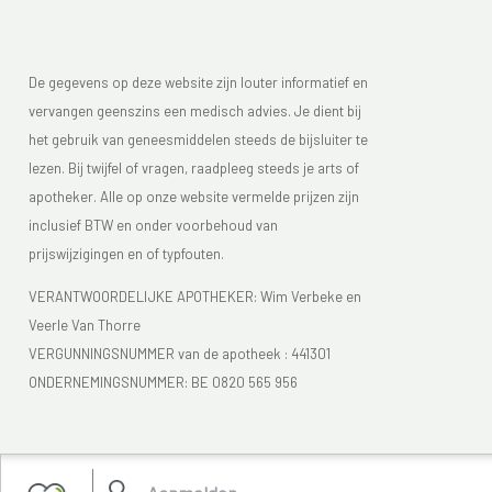
De gegevens op deze website zijn louter informatief en
vervangen geenszins een medisch advies. Je dient bij
het gebruik van geneesmiddelen steeds de bijsluiter te
lezen. Bij twijfel of vragen, raadpleeg steeds je arts of
apotheker. Alle op onze website vermelde prijzen zijn
inclusief BTW en onder voorbehoud van
prijswijzigingen en of typfouten.
VERANTWOORDELIJKE APOTHEKER: Wim Verbeke en
Veerle Van Thorre
VERGUNNINGSNUMMER van de apotheek :
441301
ONDERNEMINGSNUMMER:
BE 0820 565 956
Je vindt Apotheek Verbeke - Van Thorre in de FAGG lijst