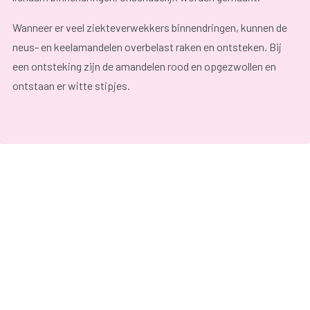
Wanneer er veel ziekteverwekkers binnendringen, kunnen de
neus- en keelamandelen overbelast raken en ontsteken. Bij
een ontsteking zijn de amandelen rood en opgezwollen en
ontstaan er witte stipjes.
Er kunnen volgende
klachten
optreden:
koorts;
keelpijn;
verkoudheid;
moeite met slikken.
Een ontsteking kan behandeld worden met medicatie. Na
herhaalde ontstekingen of bij ernstige klachten kan de arts
beslissen om de amandelen te verwijderen.