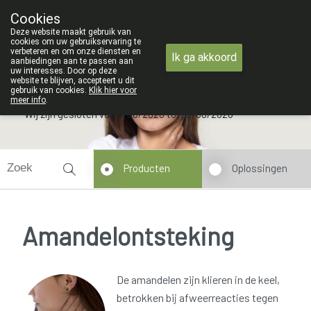
ZOMERVAKANTIE : Van maandag 3 A
Cookies
Apotheek Verbeke - Van Thorre
Deze website maakt gebruik van
09 228 32 36
cookies om uw gebruikservaring te
verbeteren en om onze diensten en
Ik ga akkoord
aanbiedingen aan te passen aan
uw interesses. Door op deze
website te blijven, accepteert u dit
gebruik van cookies.
Klik hier voor
meer info
.
Wij zijn gesloten van 3/08/2026 tot 19/08/2026
Producten
Oplossingen
Amandelontsteking
De amandelen zijn klieren in de keel,
betrokken bij afweerreacties tegen