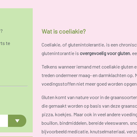
Wat is coeliakie?
n?
ts te
Coeliakie, of glutenintolerantie, is een chron
glutenintorantie is
overgevoelig voor gluten
, e
Telkens wanneer iemand met coeliakie gluten ee
treden ondermeer maag- en darmklachten op. N
voedingsstoffen niet meer goed worden opge
Gluten komt van nature voor in de graansoorten
die gemaakt worden op basis van deze graansoo
pizza, koekjes. Maar ook in veel andere voedi
bouillon, bindmiddelen, bereide vleeswaren, sno
bijvoorbeeld medicatie, knutselmateriaal, ver