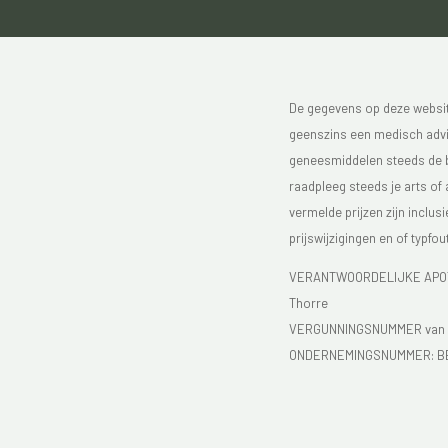
De gegevens op deze website
geenszins een medisch advie
geneesmiddelen steeds de bijs
raadpleeg steeds je arts of
vermelde prijzen zijn inclu
prijswijzigingen en of typfou
VERANTWOORDELIJKE APOTH
Thorre
VERGUNNINGSNUMMER van d
ONDERNEMINGSNUMMER:
B