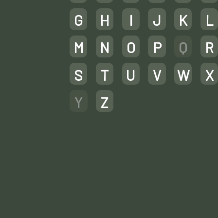
G
H
I
J
K
L
M
N
O
P
Q
R
S
T
U
V
W
X
Y
Z