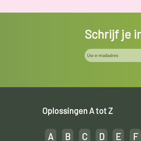
Schrijf je 
Oplossingen A tot Z
A
B
C
D
E
F