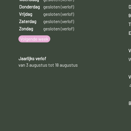
D
Donderdag
gesloten (verlof)
Vrijdag
gesloten (verlof)
9
Zaterdag
gesloten (verlof)
T
Zondag
gesloten (verlof)
E
Volgende week
V
Jaarlijks verlof
W
van 3 augustus tot 18 augustus
V
B