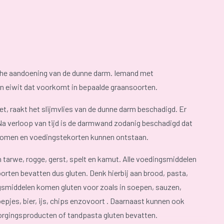
ische aandoening van de dunne darm. Iemand met
en eiwit dat voorkomt in bepaalde graansoorten.
t, raakt het slijmvlies van de dunne darm beschadigd. Er
a verloop van tijd is de darmwand zodanig beschadigd dat
nomen en voedingstekorten kunnen ontstaan.
 tarwe, rogge, gerst, spelt en kamut. Alle voedingsmiddelen
rten bevatten dus gluten. Denk hierbij aan brood, pasta,
ngsmiddelen komen gluten voor zoals in soepen, sauzen,
epjes, bier, ijs, chips enzovoort . Daarnaast kunnen ook
zorgingsproducten of tandpasta gluten bevatten.