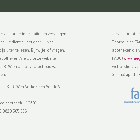
 zijn louter informatief en vervangen
Je vindt Apothe
s. Je dient bij het gebruik van
Thorre in de FAG
luiter te lezen. Bij twijfel of vragen,
apotheken die v
 apotheker. Alle op onze website
FAGG (
www.fagg
sief BTW en onder voorbehoud van
wettelikheid va
ten.
(online) apothe
EKER: Wim Verbeke en Veerle Van
e apotheek :
441301
E 0820 565 956