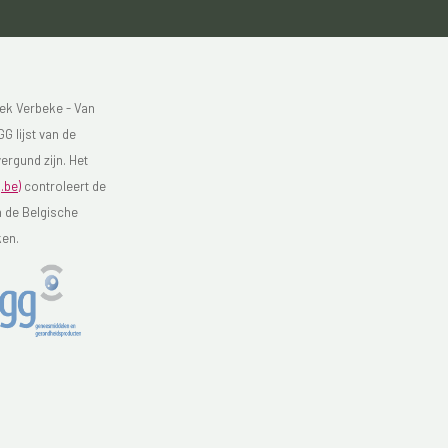
ek Verbeke - Van
G lijst van de
ergund zijn. Het
.be)
controleert de
n de Belgische
ken.