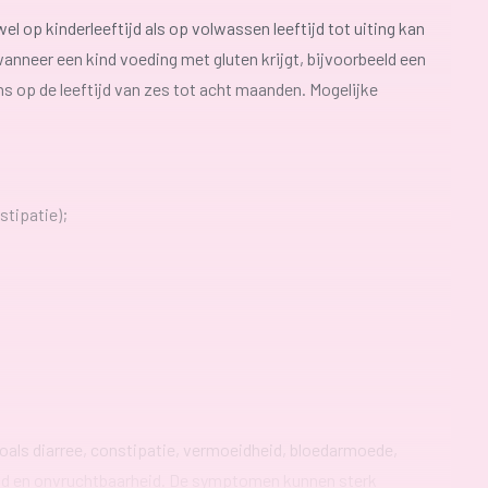
l op kinderleeftijd als op volwassen leeftijd tot uiting kan
neer een kind voeding met gluten krijgt, bijvoorbeeld een
 op de leeftijd van zes tot acht maanden. Mogelijke
stipatie);
oals diarree, constipatie, vermoeidheid, bloedarmoede,
ond en onvruchtbaarheid. De symptomen kunnen sterk