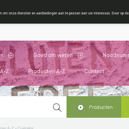
ZOMERVAKANTIE : Van maandag 3 AUGUSTUS tot e
 om onze diensten en aanbiedingen aan te passen aan uw interesses. Door op deze w
ij zijn gesloten van 3/08/2026 tot 19/08/2026
en
Goed om weten
Noodnum
 A-Z
Producten A-Z
Contact
Producten
ngen A-Z
>
Coeliakie