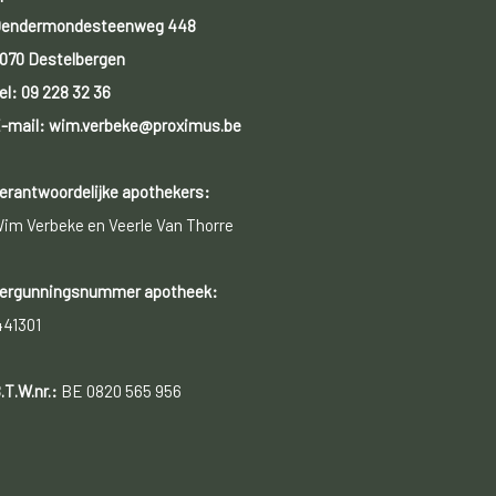
endermondesteenweg 448
070 Destelbergen
el:
09 228 32 36
-mail: wim.verbeke@proximus.be
erantwoordelijke apothekers:
im Verbeke en Veerle Van Thorre
ergunningsnummer apotheek:
441301
.T.W.nr.:
BE 0820 565 956