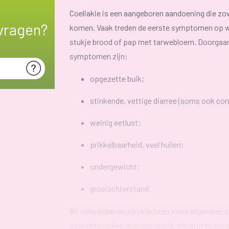
Coeliakie is een aangeboren aandoening die zowe
vragen?
komen. Vaak treden de eerste symptomen op wan
stukje brood of pap met tarwebloem. Doorgaans
symptomen zijn:
opgezette buik;
stinkende, vettige diarree (soms ook con
weinig eetlust;
prikkelbaarheid, veel huilen;
ondergewicht;
groeiachterstand
.
Bij volwassenen zijn klachten meer algemeen z
gewichtsverlies, humeurigheid, aften in de m