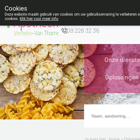
Cookies
Apotheek Verbeke
Deze website maakt gebruik van cookies om uw gebruikservaring te verbeteren en
- Van Thorre
cookies.
Klik hier voor meer info
.
W
09 228 32 36
Onze dienst
Oplossingen
Je bent hier: Home >
Oplossi