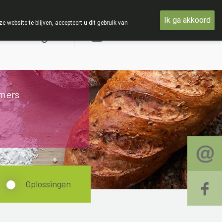
n met woensdag 19 AUGUSTUS
Ik ga akkoord
ebsite te blijven, accepteert u dit gebruik van
Aanmelden
mers
Oplossingen