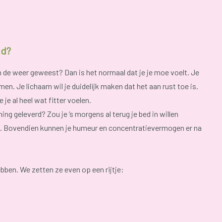
id?
n de weer geweest? Dan is het normaal dat je je moe voelt. Je
n. Je lichaam wil je duidelijk maken dat het aan rust toe is.
 je al heel wat fitter voelen.
ning geleverd? Zou je ’s morgens al terug je bed in willen
d. Bovendien kunnen je humeur en concentratievermogen er na
bben. We zetten ze even op een rijtje: