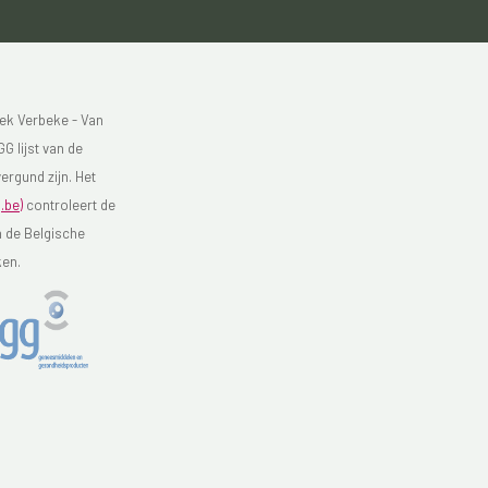
ek Verbeke - Van
G lijst van de
ergund zijn. Het
.be)
controleert de
n de Belgische
ken.