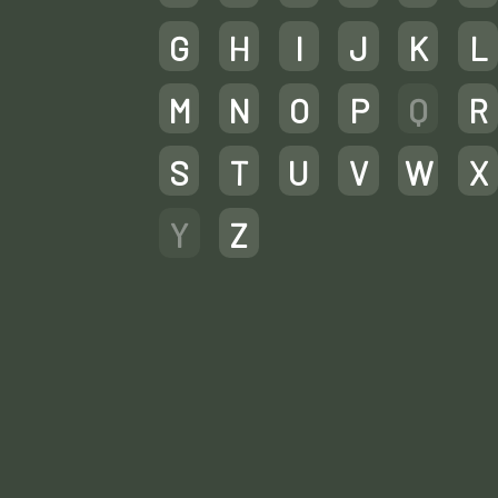
G
H
I
J
K
L
M
N
O
P
Q
R
S
T
U
V
W
X
Y
Z