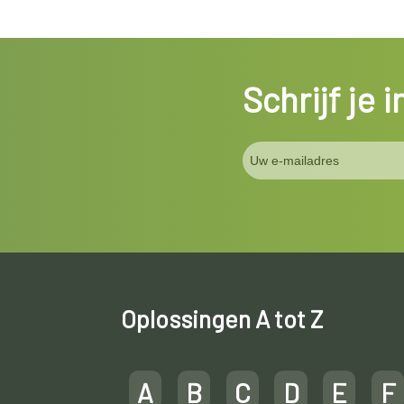
Schrijf je 
Oplossingen A tot Z
A
B
C
D
E
F