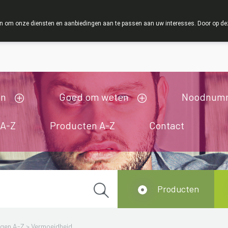
ZOMERVAKANT
 om onze diensten en aanbiedingen aan te passen aan uw interesses. Door op deze w
ij zijn gesloten van 3/08/2026 tot 19/08/2026
en
Goed om weten
Noodnum
 A-Z
Producten A-Z
Contact
Producten
ngen A-Z
>
Vermoeidheid