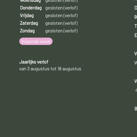
Woensdag
gesloten (verlof)
D
Donderdag
gesloten (verlof)
Vrijdag
gesloten (verlof)
9
Zaterdag
gesloten (verlof)
T
Zondag
gesloten (verlof)
E
Volgende week
V
Jaarlijks verlof
W
van 3 augustus tot 18 augustus
V
B