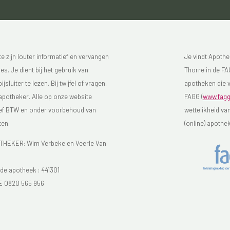
 zijn louter informatief en vervangen
Je vindt Apothe
s. Je dient bij het gebruik van
Thorre in de FAG
luiter te lezen. Bij twijfel of vragen,
apotheken die v
 apotheker. Alle op onze website
FAGG (
www.fagg
sief BTW en onder voorbehoud van
wettelikheid va
ten.
(online) apothe
EKER: Wim Verbeke en Veerle Van
e apotheek :
441301
E 0820 565 956