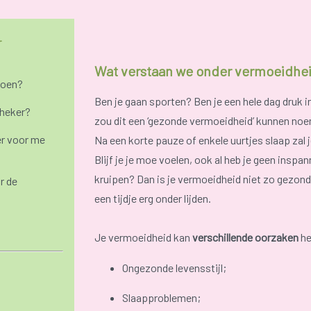
r
Wat verstaan we onder vermoeidhe
doen?
Ben je gaan sporten? Ben je een hele dag druk i
theker?
zou dit een ‘gezonde vermoeidheid’ kunnen noeme
r voor me
Na een korte pauze of enkele uurtjes slaap zal je
Blijf je je moe voelen, ook al heb je geen inspan
kruipen? Dan is je vermoeidheid niet zo gezon
r de
een tijdje erg onder lijden.
Je vermoeidheid kan
verschillende oorzaken
he
Ongezonde levensstijl;
Slaapproblemen;