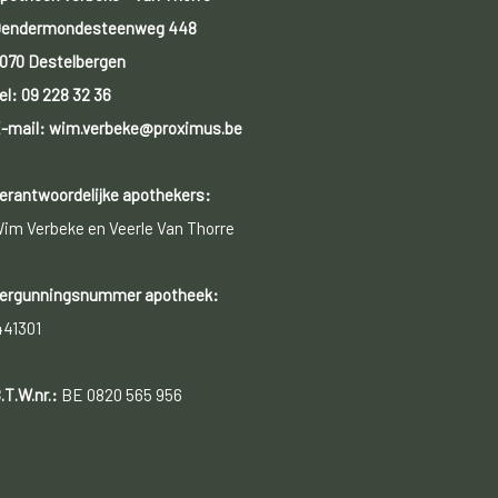
endermondesteenweg 448
070 Destelbergen
el:
09 228 32 36
-mail: wim.verbeke@proximus.be
erantwoordelijke apothekers:
im Verbeke en Veerle Van Thorre
ergunningsnummer apotheek:
441301
.T.W.nr.:
BE 0820 565 956