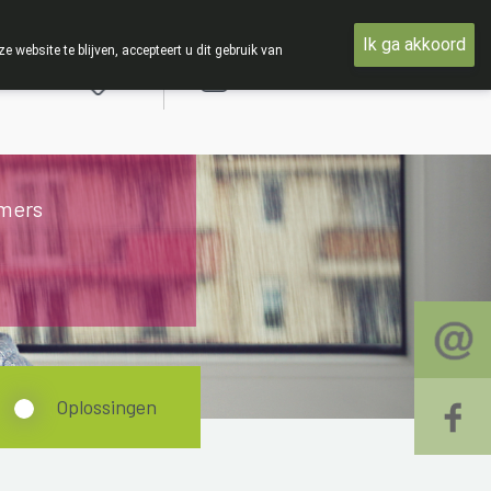
IE : Van maandag 3 AUGUSTUS tot en met woensdag 19 AUGUST
Ik ga akkoord
ebsite te blijven, accepteert u dit gebruik van
Aanmelden
mers
Oplossingen