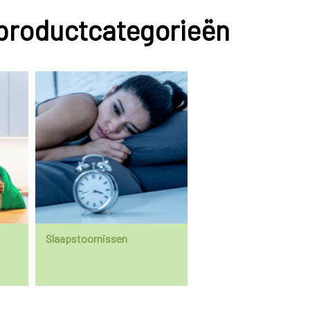
 productcategorieën
Slaapstoornissen