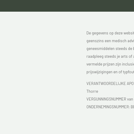
De gegevens op deze website
geenszins een medisch advie
geneesmiddelen steeds de bijs
raadpleeg steeds je arts of
vermelde prijzen zijn inclu
prijswijzigingen en of typfou
VERANTWOORDELIJKE APOTH
Thorre
VERGUNNINGSNUMMER van d
ONDERNEMINGSNUMMER:
B