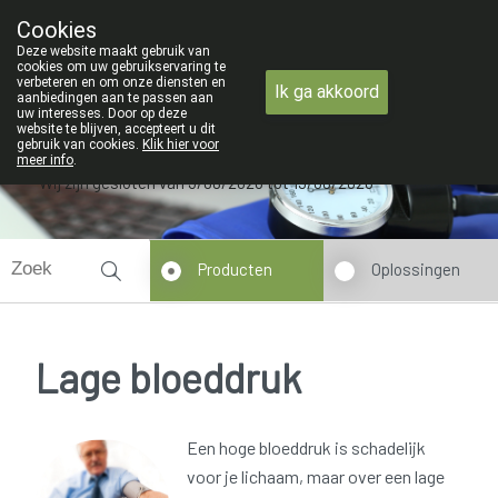
ZOMERVAKANTIE : Van maandag 3 AU
Cookies
Apotheek Verbeke - Van Thorre
Deze website maakt gebruik van
09 228 32 36
cookies om uw gebruikservaring te
verbeteren en om onze diensten en
Ik ga akkoord
aanbiedingen aan te passen aan
uw interesses. Door op deze
website te blijven, accepteert u dit
gebruik van cookies.
Klik hier voor
meer info
.
Wij zijn gesloten van 3/08/2026 tot 19/08/2026
Producten
Oplossingen
Lage bloeddruk
Een hoge bloeddruk is schadelijk
voor je lichaam, maar over een lage