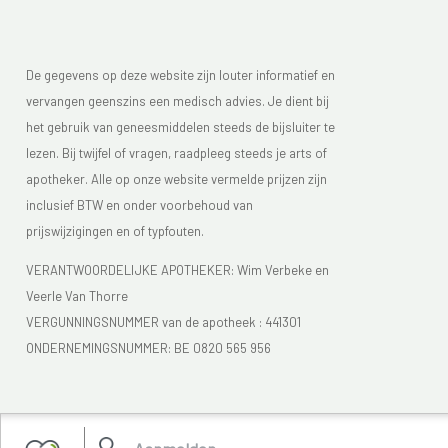
De gegevens op deze website zijn louter informatief en
vervangen geenszins een medisch advies. Je dient bij
het gebruik van geneesmiddelen steeds de bijsluiter te
lezen. Bij twijfel of vragen, raadpleeg steeds je arts of
apotheker. Alle op onze website vermelde prijzen zijn
inclusief BTW en onder voorbehoud van
prijswijzigingen en of typfouten.
VERANTWOORDELIJKE APOTHEKER: Wim Verbeke en
Veerle Van Thorre
VERGUNNINGSNUMMER van de apotheek :
441301
ONDERNEMINGSNUMMER:
BE 0820 565 956
Je vindt Apotheek Verbeke - Van Thorre in de FAGG lijst