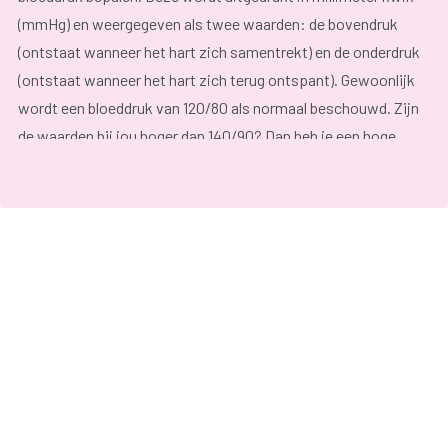
(mmHg) en weergegeven als twee waarden: de bovendruk
(ontstaat wanneer het hart zich samentrekt) en de onderdruk
(ontstaat wanneer het hart zich terug ontspant). Gewoonlijk
wordt een bloeddruk van 120/80 als normaal beschouwd. Zijn
de waarden bij jou hoger dan 140/90? Dan heb je een hoge
bloeddruk. Zijn ze lager dan 100/60? Dan heb je een lage
bloeddruk.
Een hoge bloeddruk is schadelijk voor je lichaam, maar over
een lage bloeddruk moet je je meestal niet zoveel zorgen
maken. Je kan er wel heel wat ongemakken van ondervinden
zoals vermoeidheid, duizeligheid en flauwte.