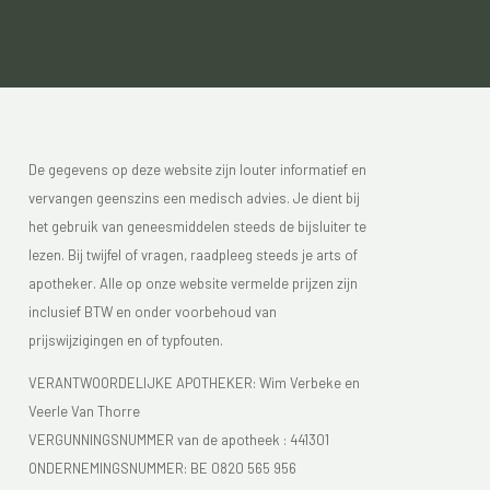
De gegevens op deze website zijn louter informatief en
vervangen geenszins een medisch advies. Je dient bij
het gebruik van geneesmiddelen steeds de bijsluiter te
lezen. Bij twijfel of vragen, raadpleeg steeds je arts of
apotheker. Alle op onze website vermelde prijzen zijn
inclusief BTW en onder voorbehoud van
prijswijzigingen en of typfouten.
VERANTWOORDELIJKE APOTHEKER: Wim Verbeke en
Veerle Van Thorre
VERGUNNINGSNUMMER van de apotheek :
441301
ONDERNEMINGSNUMMER:
BE 0820 565 956