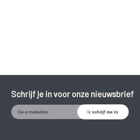
terugvloeien van de zure inhoud van de maag kan de
slokdarm geïrriteerd raken en heeft de zuigeling er wel last
van. Er wordt dan gesproken van
refluxziekte
. Een zuigeling
kan ook reflux hebben, zonder dat er voedsel wordt
teruggegeven. Er is dan sprake van
verborgen reflux
waarbij
de maaginhoud tot in de slokdarm komt maar weer wordt
ingeslikt.
Kenmerkende
symptomen van refluxziekte
zijn:
oprispingen tot lang na de voeding;
Schrijf je in voor onze nieuwsbrief
pijn bij het slikken;
overstrekken tijdens/na de voeding;
veel huilen, vooral tijdens en na de voeding en bij het
neerleggen;