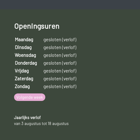
prikkelbare baby die moeilijk te troosten is;
slecht slapen;
Openingsuren
weigeren te drinken of net heel vaak willen drinken;
Maandag
gesloten (verlof)
Dinsdag
gesloten (verlof)
gewichtsverlies en groeiachterstand.
Woensdag
gesloten (verlof)
Donderdag
gesloten (verlof)
Bij deze symptomen neem je best contact op met je
Vrijdag
gesloten (verlof)
(kinder)arts. De behandeling is afhankelijk van de ernst van
Zaterdag
gesloten (verlof)
de klachten. In eerste instantie zullen er een aantal adviezen
Zondag
gesloten (verlof)
gegeven worden om de oprispingen te verminderen. In
Volgende week
sommige gevallen zal de arts medicatie voorschrijven.
Jaarlijks verlof
van 3 augustus tot 18 augustus