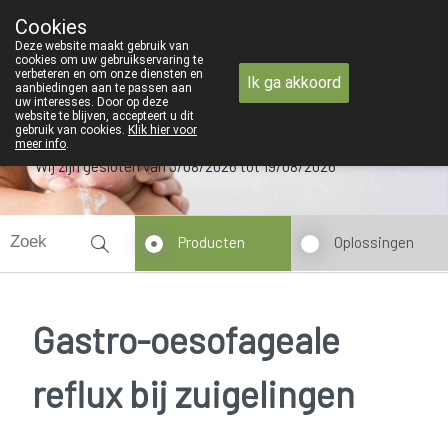
ZOMERVAKANTIE : Van maandag 3 AU
Cookies
Apotheek Verbeke - Van Thorre
Deze website maakt gebruik van
09 228 32 36
cookies om uw gebruikservaring te
verbeteren en om onze diensten en
Ik ga akkoord
aanbiedingen aan te passen aan
uw interesses. Door op deze
website te blijven, accepteert u dit
gebruik van cookies.
Klik hier voor
meer info
.
Wij zijn gesloten van 3/08/2026 tot 19/08/2026
Producten
Oplossingen
Gastro-oesofageale
reflux bij zuigelingen