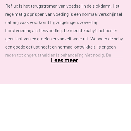
Reflux is het terugstromen van voedsel in de slokdarm. Het
regelmatig oprispen van voeding is een normaal verschijnsel
dat erg vaak voorkomt bij zuigelingen, zowel bij
borstvoeding als flesvoeding. De meeste baby’s hebben er
geen last van en groeien er vanzelf weer uit. Wanneer de baby
een goede eetlust heeft en normaal ontwikkelt, is er geen
reden tot ongerustheid en is behandeling niet nodig. De
Lees meer
reflux
vermindert spontaan, ondermeer door
:
ontwikkeling van de sluitspier tussen de slokdarm en
maag;
overschakelen op vaste voeding;
meer rechtop zitten, leren lopen.
Bij sommige zuigelingen vloeit de inhoud van de maag erg
vaak terug, ook tot lang na de voeding. Door het herhaaldelijk