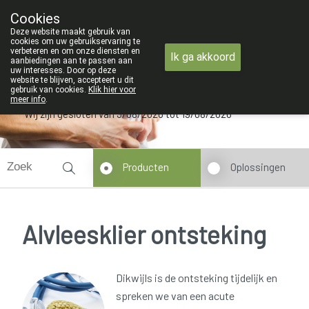
ZOMERVAKANTIE : Van maandag 3 AUG
Cookies
Apotheek Verbeke - Van Thorre
Deze website maakt gebruik van
09 228 32 36
cookies om uw gebruikservaring te
verbeteren en om onze diensten en
Ik ga akkoord
aanbiedingen aan te passen aan
uw interesses. Door op deze
website te blijven, accepteert u dit
gebruik van cookies.
Klik hier voor
meer info
.
Wij zijn gesloten van 3/08/2026 tot 19/08/2026
Producten
Oplossingen
Alvleesklier ontsteking
Dikwijls is de ontsteking tijdelijk en
spreken we van een acute