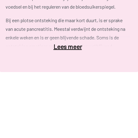
voedsel en bij het reguleren van de bloedsuikerspiegel.
Bij een plotse ontsteking die maar kort duurt, is er sprake
van acute pancreatitis. Meestal verdwijnt de ontsteking na
enkele weken en is er geen blijvende schade. Soms is de
Lees meer
ontsteking ernstiger en is de alvleesklier wel blijvend
beschadigd. Ongeveer tien procent van de patiënten met een
acute vorm, krijgt chronische pancreatitis. Bij chronische
pancreatitis geneest de ontsteking niet of keert ze steeds
terug. De alvleeskliercellen sterven af en de functie van de
alvleesklier gaat steeds verder achteruit.
Zowel bij acute als chronische pancreatitis kunnen er
klachten ontstaan van hevige buikpijn die uitstraalt naar de
rug, linkerzij en linkerschouder. Andere mogelijke klachten
zijn lichte koorts, misselijkheid, braken, versnelde
ademhaling en een pijnlijke opgezette buik. De klachten