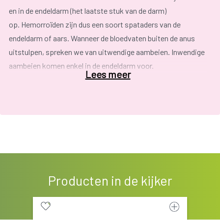
en in de endeldarm (het laatste stuk van de darm)
op. Hemorroïden zijn dus een soort spataders van de
endeldarm of aars. Wanneer de bloedvaten buiten de anus
uitstulpen, spreken we van uitwendige aambeien. Inwendige
aambeien komen enkel in de endeldarm voor.
Lees meer
Aambeien zorgen vaak voor verlies van een beetje bloed,
slijm of ontlasting. Soms zakken ze met de ontlasting naar
buiten; dat geeft een vervelend, drukkend gevoel.
Aambeien onstaan door hoge druk in de (buurt van de) aars,
bijvoorbeeld door hard persen bij het stoelgang maken, of bij
een zwangerschap of bevalling. Lang en hard hoesten zorgt
Producten in de kijker
ook voor druk.
Aambeien zijn vervelend, maar onschuldig. Ze verdwijnen
meestal vanzelf.