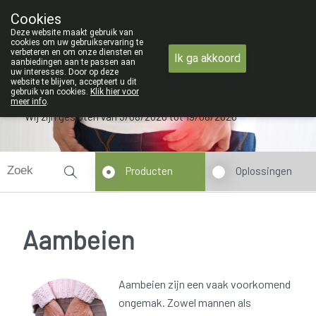
n maandag 3 AUGUSTUS tot en met woensdag 19 AUGUSTUS
Cookies
Apotheek Verbeke - Van Thorre
Deze website maakt gebruik van
09 228 32 36
cookies om uw gebruikservaring te
verbeteren en om onze diensten en
Ik ga akkoord
aanbiedingen aan te passen aan
uw interesses. Door op deze
website te blijven, accepteert u dit
gebruik van cookies.
Klik hier voor
meer info
.
Wij zijn gesloten van 3/08/2026 tot 19/08/2026
Producten
Oplossingen
Aambeien
Aambeien zijn een vaak voorkomend
ongemak. Zowel mannen als