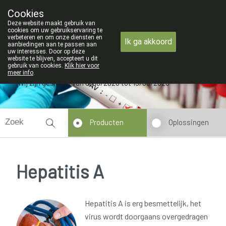
ZOMERVAKANTIE : Van maandag 3 AUGUST
Cookies
Apotheek Verbeke - Van Thorre
Deze website maakt gebruik van
09 228 32 36
cookies om uw gebruikservaring te
verbeteren en om onze diensten en
Ik ga akkoord
aanbiedingen aan te passen aan
uw interesses. Door op deze
website te blijven, accepteert u dit
gebruik van cookies.
Klik hier voor
meer info
.
Wij zijn gesloten van 3/08/2026 tot 19/08/2026
Producten
Oplossingen
Hepatitis A
Hepatitis A is erg besmettelijk, het
virus wordt doorgaans overgedragen