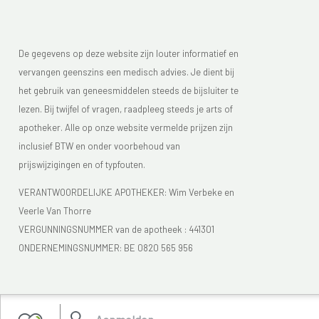
De gegevens op deze website zijn louter informatief en
vervangen geenszins een medisch advies. Je dient bij
het gebruik van geneesmiddelen steeds de bijsluiter te
lezen. Bij twijfel of vragen, raadpleeg steeds je arts of
apotheker. Alle op onze website vermelde prijzen zijn
inclusief BTW en onder voorbehoud van
prijswijzigingen en of typfouten.
VERANTWOORDELIJKE APOTHEKER: Wim Verbeke en
Veerle Van Thorre
VERGUNNINGSNUMMER van de apotheek :
441301
ONDERNEMINGSNUMMER:
BE 0820 565 956
Je vindt Apotheek Verbeke - Van Thorre in de FAGG lijst