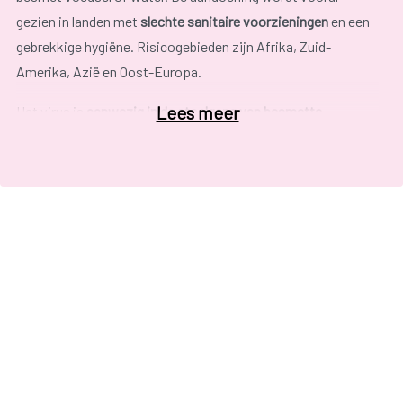
gezien in landen met
slechte sanitaire voorzieningen
en een
gebrekkige hygiëne. Risicogebieden zijn Afrika, Zuid-
Amerika, Azië en Oost-Europa.
Lees meer
Het virus is
aanwezig in de stoelgang van besmette
personen
en kan worden overgedragen door:
onvoldoende hygiëne na toiletbezoek;
slechte riolering (besmetting drinkwater);
eten van rauwe zeevruchten die groeien in besmet
zeewater;
eten van rauwe groenten, gewassen in besmet water;
anale seks;
bloed (zeer zelden).