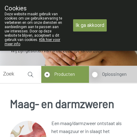
ZOMERVAKANTIE : Van maandag 3 AU
Cookies
Apotheek Verbeke - Van Thorre
Deze website maakt gebruik van
09 228 32 36
cookies om uw gebruikservaring te
verbeteren en om onze diensten en
Ik ga akkoord
aanbiedingen aan te passen aan
uw interesses. Door op deze
website te blijven, accepteert u dit
gebruik van cookies.
Klik hier voor
meer info
.
Wij zijn gesloten van 3/08/2026 tot 19/08/2026
Producten
Oplossingen
Maag- en darmzweren
Een maag/darmzweer ontstaat als
het maagzuur er in slaagt het