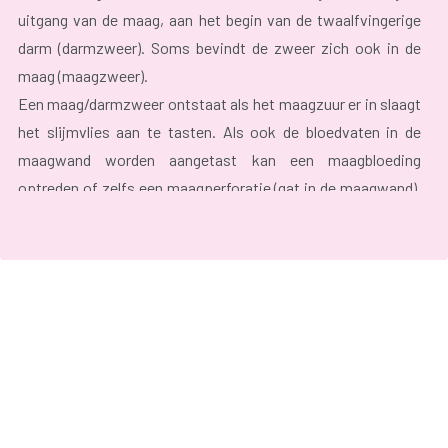
uitgang van de maag, aan het begin van de twaalfvingerige
darm (darmzweer). Soms bevindt de zweer zich ook in de
maag (maagzweer).
Een maag/darmzweer ontstaat als het maagzuur er in slaagt
het slijmvlies aan te tasten. Als ook de bloedvaten in de
maagwand worden aangetast kan een maagbloeding
optreden of zelfs een maagperforatie (gat in de maagwand).
Als door dat gat maagzuur in de buikwand terecht komt, kan
dit voor veel pijn zorgen.