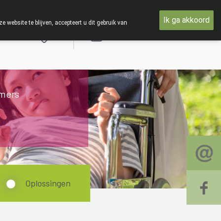
woensdag 19 AUGUSTUS
Ik ga akkoord
ebsite te blijven, accepteert u dit gebruik van
Aanmelden
mers
Oplossingen