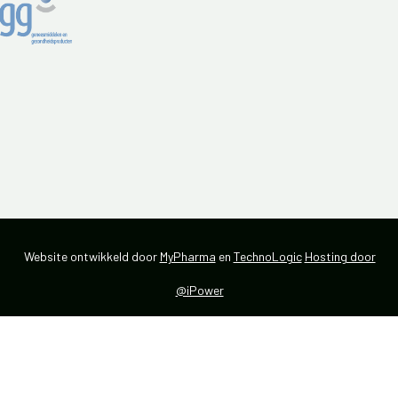
Website ontwikkeld door
MyPharma
en
TechnoLogic
Hosting door
@iPower