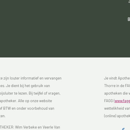
B
 zijn louter informatief en vervangen
Je vindt Apothe
s. Je dient bij het gebruik van
Thorre in de FAG
luiter te lezen. Bij twijfel of vragen,
apotheken die v
 apotheker. Alle op onze website
FAGG (
www.fagg
sief BTW en onder voorbehoud van
wettelikheid va
ten.
(online) apothe
EKER: Wim Verbeke en Veerle Van