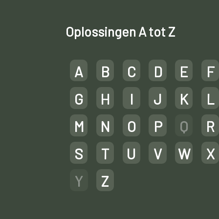
Oplossingen A tot Z
A
B
C
D
E
F
G
H
I
J
K
L
M
N
O
P
Q
R
S
T
U
V
W
X
Y
Z