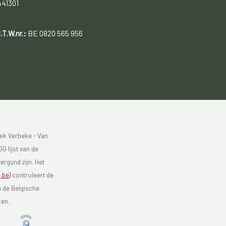
441301
.T.W.nr.:
BE 0820 565 956
ek Verbeke - Van
G lijst van de
ergund zijn. Het
.be)
controleert de
n de Belgische
ken.