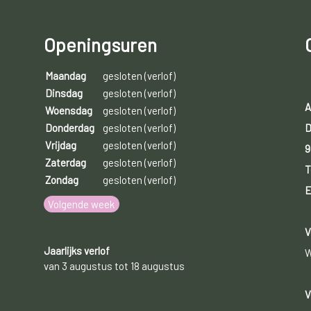
Openingsuren
Maandag
gesloten (verlof)
Dinsdag
gesloten (verlof)
A
Woensdag
gesloten (verlof)
D
Donderdag
gesloten (verlof)
Vrijdag
gesloten (verlof)
9
Zaterdag
gesloten (verlof)
T
Zondag
gesloten (verlof)
E
Volgende week
V
Jaarlijks verlof
W
van 3 augustus tot 18 augustus
V