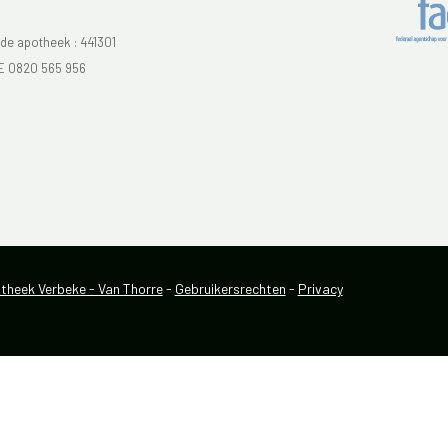
e apotheek :
441301
E 0820 565 956
heek Verbeke - Van Thorre
-
Gebruikersrechten
-
Privacy