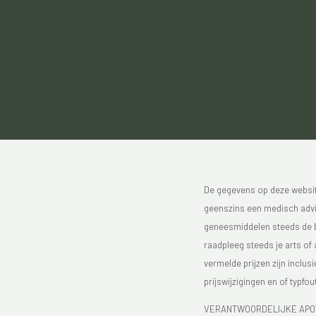
De gegevens op deze website
geenszins een medisch advie
geneesmiddelen steeds de bijs
raadpleeg steeds je arts of
vermelde prijzen zijn inclu
prijswijzigingen en of typfou
VERANTWOORDELIJKE APOTH