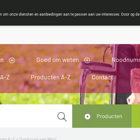
ZOMERVAKANTIE : Van maandag 3 AUGUSTUS tot en met 
 om onze diensten en aanbiedingen aan te passen aan uw interesses. Door op deze w
ij zijn gesloten van 3/08/2026 tot 19/08/2026
en
Goed om weten
Noodnum
 A-Z
Producten A-Z
Contact
Producten
ngen A-Z
>
Syndroom van West