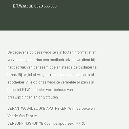
B.T.W.nr.:
BE 0820 565 956
De gegevens op deze website zijn louter informatief en
vervangen geenszins een medisch advies. Je dient bij
het gebruik van geneesmiddelen steeds de bijsluiter te
lezen. Bij twijfel of vragen, raadpleeg steeds je arts of
apotheker. Alle op onze website vermelde prijzen zijn
inclusief BTW en onder voorbehoud van
prijswijzigingen en of typfouten.
VERANTWOORDELIJKE APOTHEKER: Wim Verbeke en
Veerle Van Thorre
VERGUNNINGSNUMMER van de apotheek :
441301