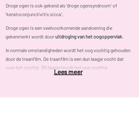
Droge ogen is ook gekend als 'droge ogensyndroom' of
'keratoconjunctivitis sicca'.
Droge ogen is een veelvoorkomende aandoening die
gekenmerkt wordt door
uitdroging van het oogoppervlak
.
In normale omstandigheden wordt het oog vochtig gehouden
door de traanfilm. De traanfilm is een dun laagje vocht dat
over het oog ligt. Dit laagje houdt het oog vochtig,
Lees meer
beschermt tegen vuil en schadelijke micro-organismen. Het
traanvocht wordt geproduceerd door de traanklieren.
Telkens we met onze ogen knipperen, wordt er een dun
laagje vocht over het oog verdeeld. Bij droge ogen wordt er
te weinig traanvocht aangemaakt of is het traanvocht van
slechte kwaliteit (moeilijker vastkleven van de tranen).
Mogelijke klachten
zijn: