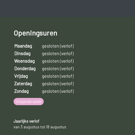
Droge ogen moeten steeds behandeld worden om
gezichtsverlies of schade van het oogoppervlak te
voorkomen. De behandeling van traanogen is vooral gericht
op het verbeteren van de traanfilm, zodat klachten
Openingsuren
verminderen.
Maandag
gesloten (verlof)
Mogelijke behandelingen
zijn:
Dinsdag
gesloten (verlof)
Woensdag
gesloten (verlof)
Kunsttranen (druppels, gel, zalven);
Donderdag
gesloten (verlof)
Vrijdag
gesloten (verlof)
Pluggen (traanafvoer kanaaltje of traanpunten tijdelijk
Zaterdag
gesloten (verlof)
of definitief dichtmaken).
Zondag
gesloten (verlof)
Volgende week
Jaarlijks verlof
van 3 augustus tot 18 augustus