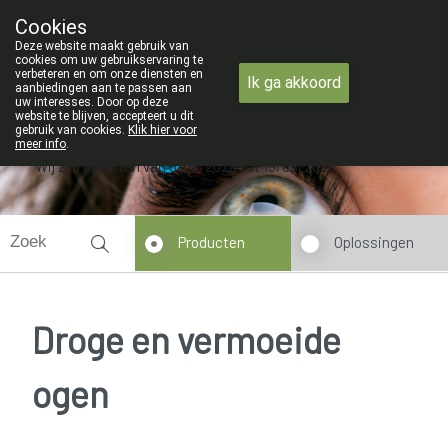
ZOMERVAKANTIE : Van maandag 3 AU
Cookies
Apotheek Verbeke - Van Thorre
Deze website maakt gebruik van
09 228 32 36
cookies om uw gebruikservaring te
verbeteren en om onze diensten en
Ik ga akkoord
aanbiedingen aan te passen aan
uw interesses. Door op deze
website te blijven, accepteert u dit
gebruik van cookies.
Klik hier voor
meer info
.
Wij zijn gesloten van 3/08/2026 tot 19/08/2026
Producten
Oplossingen
Droge en vermoeide
ogen