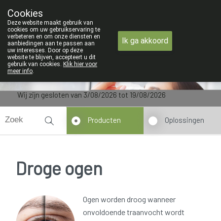
ZOMERVAKANTIE : Van
Cookies
Apotheek Verbeke - Van Thorre
Deze website maakt gebruik van
09 228 32 36
cookies om uw gebruikservaring te
verbeteren en om onze diensten en
Ik ga akkoord
aanbiedingen aan te passen aan
uw interesses. Door op deze
website te blijven, accepteert u dit
gebruik van cookies.
Klik hier voor
meer info
.
Wij zijn gesloten van 3/08/2026 tot 19/08/2026
Producten
Oplossingen
Droge ogen
Ogen worden droog wanneer
onvoldoende traanvocht wordt