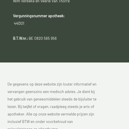
Wim Verbeke en Veerle Van Thorre
Vergunningsnummer apotheek:
441301
B.T.W.nr.:
BE 0820 565 956
De gegevens op deze website zijn louter informatief en
vervangen geenszins een medisch advies. Je dient bij
het gebruik van geneesmiddelen steeds de bijsluiter te
lezen. Bij twijfel of vragen, raadpleeg steeds je arts of
apotheker. Alle op onze website vermelde prijzen zijn
inclusief BTW en onder voorbehoud van