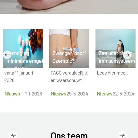
Verhoging
Zwanger "door"
Zeelucht traint
minimumremgeld
Ozempic?
immuunsysteem
medicatie
vanaf 1 januari
FAGG verduidelijkt
Lees hier meer!
2026
en waarschuwt
Nieuws
1-1-2026
Nieuws
29-5-2024
Nieuws
22-5-2024
Ons team