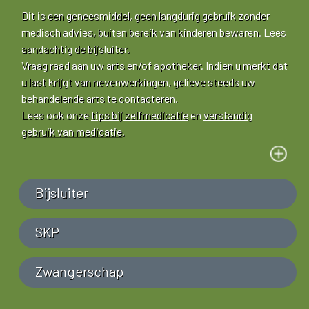
Dit is een geneesmiddel, geen langdurig gebruik zonder
medisch advies, buiten bereik van kinderen bewaren. Lees
aandachtig de bijsluiter.
Vraag raad aan uw arts en/of apotheker. Indien u merkt dat
u last krijgt van nevenwerkingen, gelieve steeds uw
behandelende arts te contacteren.
Lees ook onze
tips bij zelfmedicatie
en
verstandig
gebruik van medicatie
.
Bijsluiter
SKP
Zwangerschap