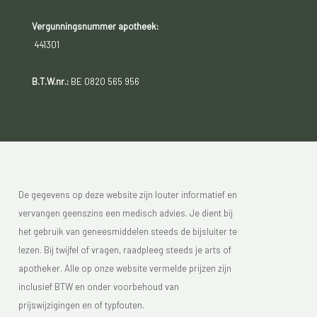
Vergunningsnummer apotheek:
441301
B.T.W.nr.:
BE 0820 565 956
De gegevens op deze website zijn louter informatief en
vervangen geenszins een medisch advies. Je dient bij
het gebruik van geneesmiddelen steeds de bijsluiter te
lezen. Bij twijfel of vragen, raadpleeg steeds je arts of
apotheker. Alle op onze website vermelde prijzen zijn
inclusief BTW en onder voorbehoud van
prijswijzigingen en of typfouten.