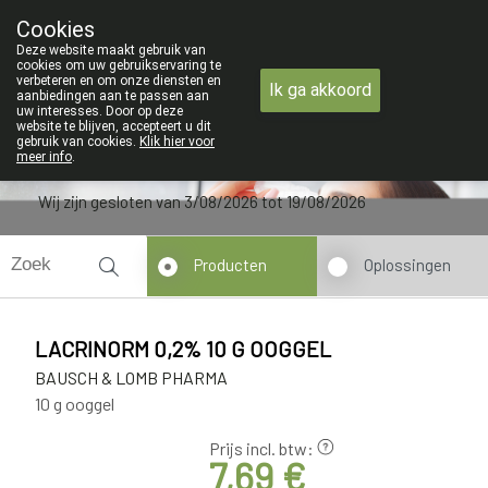
ZOMERVAKANTIE : Van maandag 3 AUG
Cookies
Apotheek Verbeke - Van Thorre
Deze website maakt gebruik van
09 228 32 36
cookies om uw gebruikservaring te
verbeteren en om onze diensten en
Ik ga akkoord
aanbiedingen aan te passen aan
uw interesses. Door op deze
website te blijven, accepteert u dit
gebruik van cookies.
Klik hier voor
meer info
.
Wij zijn gesloten van 3/08/2026 tot 19/08/2026
Producten
Oplossingen
LACRINORM 0,2% 10 G OOGGEL
BAUSCH & LOMB PHARMA
10 g ooggel
Prijs incl. btw:
7,69 €