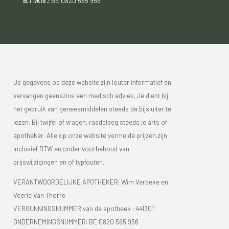
B.T.W.nr.:
BE 0820 565 956
De gegevens op deze website zijn louter informatief en
vervangen geenszins een medisch advies. Je dient bij
het gebruik van geneesmiddelen steeds de bijsluiter te
lezen. Bij twijfel of vragen, raadpleeg steeds je arts of
apotheker. Alle op onze website vermelde prijzen zijn
inclusief BTW en onder voorbehoud van
prijswijzigingen en of typfouten.
VERANTWOORDELIJKE APOTHEKER: Wim Verbeke en
Veerle Van Thorre
VERGUNNINGSNUMMER van de apotheek :
441301
ONDERNEMINGSNUMMER:
BE 0820 565 956