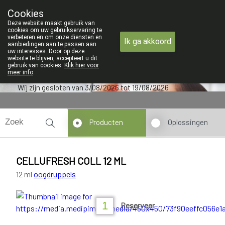
ZOMERVAKANTIE : Van
Cookies
Apotheek Verbeke - Van Thorre
Deze website maakt gebruik van
09 228 32 36
cookies om uw gebruikservaring te
verbeteren en om onze diensten en
Ik ga akkoord
aanbiedingen aan te passen aan
uw interesses. Door op deze
website te blijven, accepteert u dit
gebruik van cookies.
Klik hier voor
meer info
.
Wij zijn gesloten van 3/08/2026 tot 19/08/2026
Producten
Oplossingen
CELLUFRESH COLL 12 ML
12 ml
oogdruppels
Reserveer