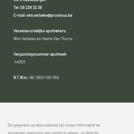
Tel:
09 228 32 36
E-mail: wim.verbeke@proximus.be
Verantwoordelijke apothekers:
Wim Verbeke en Veerle Van Thorre
Vergunningsnummer apotheek:
441301
B.T.W.nr.:
BE 0820 565 956
De gegevens op deze website zijn louter informatief en
vervangen geenszins een medisch advies. Je dient bij