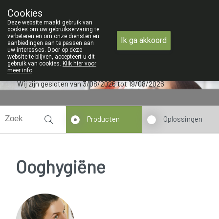
ZOMERVAKANTIE : Van maandag 3 AUGU
Cookies
Apotheek Verbeke - Van Thorre
Deze website maakt gebruik van
09 228 32 36
cookies om uw gebruikservaring te
verbeteren en om onze diensten en
Ik ga akkoord
aanbiedingen aan te passen aan
uw interesses. Door op deze
website te blijven, accepteert u dit
gebruik van cookies.
Klik hier voor
meer info
.
Wij zijn gesloten van 3/08/2026 tot 19/08/2026
Producten
Oplossingen
Ooghygiëne