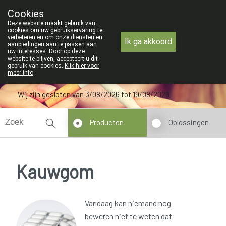
RVAKANTIE : Van maandag 3 AUGUSTUS tot en met woensdag 1
Cookies
Apotheek Verbeke - Van Thorre
Deze website maakt gebruik van
09 228 32 36
cookies om uw gebruikservaring te
verbeteren en om onze diensten en
Ik ga akkoord
aanbiedingen aan te passen aan
uw interesses. Door op deze
website te blijven, accepteert u dit
gebruik van cookies.
Klik hier voor
meer info
.
Wij zijn gesloten van 3/08/2026 tot 19/08/2026
Producten
Oplossingen
Kauwgom
Vandaag kan niemand nog
beweren niet te weten dat