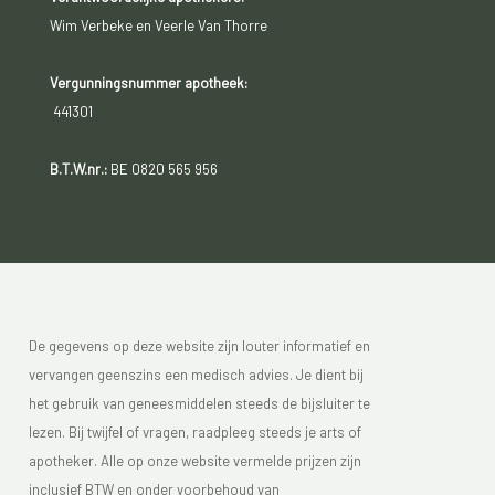
Wim Verbeke en Veerle Van Thorre
Vergunningsnummer apotheek:
441301
B.T.W.nr.:
BE 0820 565 956
De gegevens op deze website zijn louter informatief en
vervangen geenszins een medisch advies. Je dient bij
het gebruik van geneesmiddelen steeds de bijsluiter te
lezen. Bij twijfel of vragen, raadpleeg steeds je arts of
apotheker. Alle op onze website vermelde prijzen zijn
inclusief BTW en onder voorbehoud van