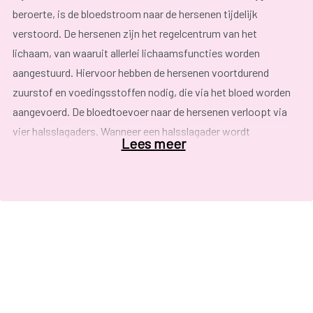
beroerte, is de bloedstroom naar de hersenen tijdelijk
verstoord. De hersenen zijn het regelcentrum van het
lichaam, van waaruit allerlei lichaamsfuncties worden
aangestuurd. Hiervoor hebben de hersenen voortdurend
zuurstof en voedingsstoffen nodig, die via het bloed worden
aangevoerd. De bloedtoevoer naar de hersenen verloopt via
vier halsslagaders. Wanneer een halsslagader wordt
Lees meer
afgesloten, krijgt een deel van de hersenen te weinig
voedingsstoffen en zuurstof en vallen bepaalde
lichaamsfuncties uit. Afhankelijk van het hersengedeelte dat
wordt afgesloten, treden er symptomen, of
uitvalverschijnselen, op:
Dubbelzien of uitval zicht aan één of aan beide ogen;
Wartaal spreken, niet uit woorden komen;