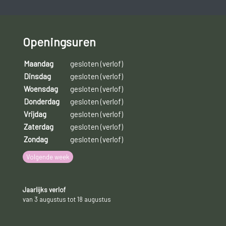
Bij een beroerte treden dezelfde symptomen op maar wordt
een halsslagader langere tijd afgesloten en is er wel blijvende
hersenschade.
Openingsuren
Een TIA komt voornamelijk voor bij personen boven de 65
Maandag
gesloten (verlof)
jaar, waarbij mannen een groter risico hebben dan vrouwen.
Dinsdag
gesloten (verlof)
Hoewel er meestal geen blijvende beschadigingen zijn,
Woensdag
gesloten (verlof)
moeten symptomen steeds ernstig genomen worden.
Donderdag
gesloten (verlof)
Zonder behandeling krijgt ongeveer één op drie personen
Vrijdag
gesloten (verlof)
later een beroerte.
Zaterdag
gesloten (verlof)
Zondag
gesloten (verlof)
Volgende week
Jaarlijks verlof
van 3 augustus tot 18 augustus