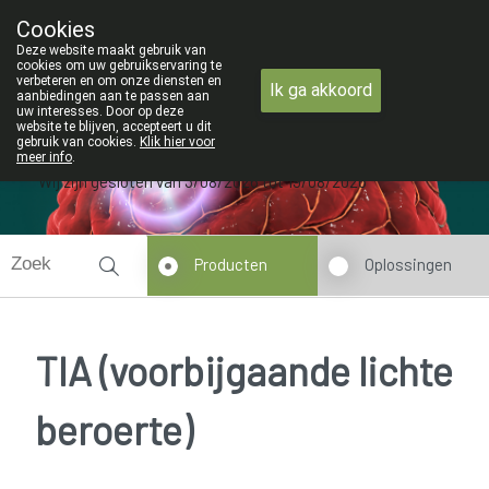
ZOMERVAKANTIE : Van maandag 3 AU
Cookies
Apotheek Verbeke - Van Thorre
Deze website maakt gebruik van
09 228 32 36
cookies om uw gebruikservaring te
verbeteren en om onze diensten en
Ik ga akkoord
aanbiedingen aan te passen aan
uw interesses. Door op deze
website te blijven, accepteert u dit
gebruik van cookies.
Klik hier voor
meer info
.
Wij zijn gesloten van 3/08/2026 tot 19/08/2026
Producten
Oplossingen
TIA (voorbijgaande lichte
beroerte)