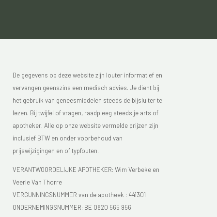
De gegevens op deze website zijn louter informatief en
vervangen geenszins een medisch advies. Je dient bij
het gebruik van geneesmiddelen steeds de bijsluiter te
lezen. Bij twijfel of vragen, raadpleeg steeds je arts of
apotheker. Alle op onze website vermelde prijzen zijn
inclusief BTW en onder voorbehoud van
prijswijzigingen en of typfouten.
VERANTWOORDELIJKE APOTHEKER: Wim Verbeke en
Veerle Van Thorre
VERGUNNINGSNUMMER van de apotheek :
441301
ONDERNEMINGSNUMMER:
BE 0820 565 956