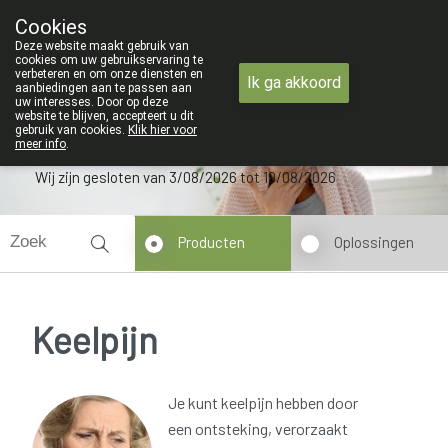
an maandag 3 AUGUSTUS tot en met woensdag 19 AUGUSTUS
Cookies
Apotheek Verbeke - Van Thorre
Deze website maakt gebruik van
09 228 32 36
cookies om uw gebruikservaring te
verbeteren en om onze diensten en
Ik ga akkoord
aanbiedingen aan te passen aan
uw interesses. Door op deze
website te blijven, accepteert u dit
gebruik van cookies.
Klik hier voor
meer info
.
Wij zijn gesloten van 3/08/2026 tot 19/08/2026
Producten
Oplossingen
Keelpijn
Je kunt keelpijn hebben door
een ontsteking, verorzaakt