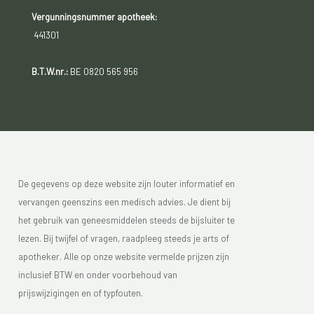
Vergunningsnummer apotheek:
441301
B.T.W.nr.:
BE 0820 565 956
De gegevens op deze website zijn louter informatief en
vervangen geenszins een medisch advies. Je dient bij
het gebruik van geneesmiddelen steeds de bijsluiter te
lezen. Bij twijfel of vragen, raadpleeg steeds je arts of
apotheker. Alle op onze website vermelde prijzen zijn
inclusief BTW en onder voorbehoud van
prijswijzigingen en of typfouten.