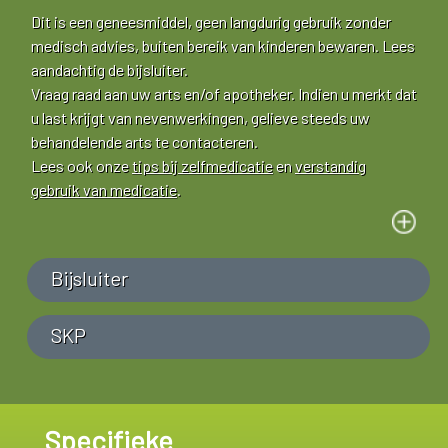
Dit is een geneesmiddel, geen langdurig gebruik zonder
medisch advies, buiten bereik van kinderen bewaren. Lees
aandachtig de bijsluiter.
Vraag raad aan uw arts en/of apotheker. Indien u merkt dat
u last krijgt van nevenwerkingen, gelieve steeds uw
behandelende arts te contacteren.
Lees ook onze
tips bij zelfmedicatie
en
verstandig
gebruik van medicatie
.
Bijsluiter
SKP
Specifieke