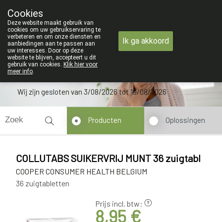
ZOMERVAKANTIE : Van maandag 3 AU
Cookies
Apotheek Verbeke - Van Thorre
Deze website maakt gebruik van
09 228 32 36
cookies om uw gebruikservaring te
verbeteren en om onze diensten en
Ik ga akkoord
aanbiedingen aan te passen aan
uw interesses. Door op deze
website te blijven, accepteert u dit
gebruik van cookies.
Klik hier voor
meer info
.
Wij zijn gesloten van 3/08/2026 tot 19/08/2026
Producten
Oplossingen
COLLUTABS SUIKERVRIJ MUNT 36 zuigtabl
COOPER CONSUMER HEALTH BELGIUM
36 zuigtabletten
Prijs incl. btw:
8,95 €