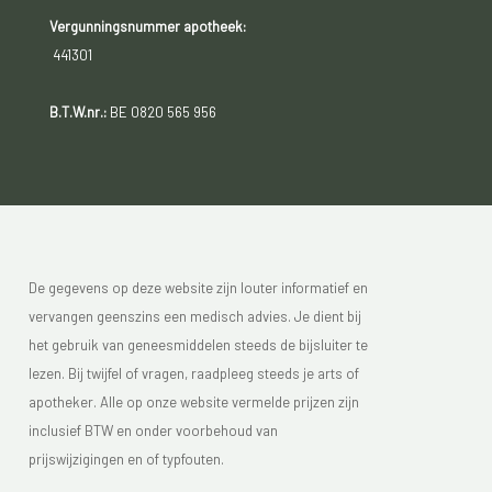
Vergunningsnummer apotheek:
441301
B.T.W.nr.:
BE 0820 565 956
De gegevens op deze website zijn louter informatief en
vervangen geenszins een medisch advies. Je dient bij
het gebruik van geneesmiddelen steeds de bijsluiter te
lezen. Bij twijfel of vragen, raadpleeg steeds je arts of
apotheker. Alle op onze website vermelde prijzen zijn
inclusief BTW en onder voorbehoud van
prijswijzigingen en of typfouten.