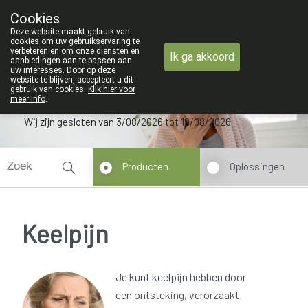
Van maandag 3 AUGUSTUS tot en met woensdag 19 AUGUSTUS
Cookies
Apotheek Verbeke - Van Thorre
Deze website maakt gebruik van
09 228 32 36
cookies om uw gebruikservaring te
verbeteren en om onze diensten en
Ik ga akkoord
aanbiedingen aan te passen aan
uw interesses. Door op deze
website te blijven, accepteert u dit
gebruik van cookies.
Klik hier voor
meer info
.
Wij zijn gesloten van 3/08/2026 tot 19/08/2026
Producten
Oplossingen
Keelpijn
Je kunt keelpijn hebben door
een ontsteking, verorzaakt