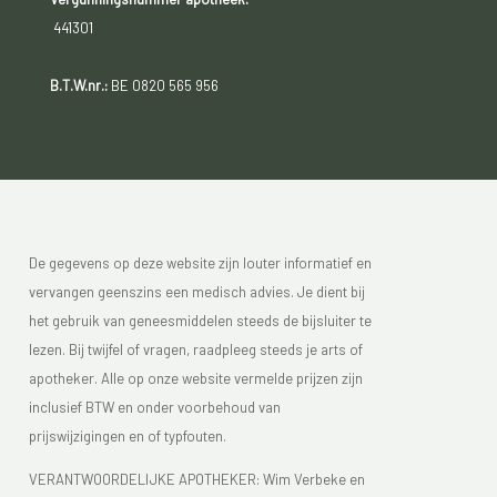
441301
B.T.W.nr.:
BE 0820 565 956
De gegevens op deze website zijn louter informatief en
vervangen geenszins een medisch advies. Je dient bij
het gebruik van geneesmiddelen steeds de bijsluiter te
lezen. Bij twijfel of vragen, raadpleeg steeds je arts of
apotheker. Alle op onze website vermelde prijzen zijn
inclusief BTW en onder voorbehoud van
prijswijzigingen en of typfouten.
VERANTWOORDELIJKE APOTHEKER: Wim Verbeke en