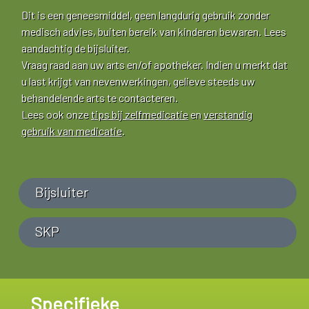
Dit is een geneesmiddel, geen langdurig gebruik zonder
medisch advies, buiten bereik van kinderen bewaren. Lees
aandachtig de bijsluiter.
Vraag raad aan uw arts en/of apotheker. Indien u merkt dat
u last krijgt van nevenwerkingen, gelieve steeds uw
behandelende arts te contacteren.
Lees ook onze
tips bij zelfmedicatie
en
verstandig
gebruik van medicatie
.
Bijsluiter
SKP
Specifieke