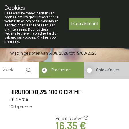
ZOMERVAKANTIE : Van maandag 3 AU
Cookies
Apotheek Verbeke - Van Thorre
Deze website maakt gebruik van
09 228 32 36
cookies om uw gebruikservaring te
verbeteren en om onze diensten en
Ik ga akkoord
aanbiedingen aan te passen aan
uw interesses. Door op deze
website te blijven, accepteert u dit
gebruik van cookies.
Klik hier voor
meer info
.
Wij zijn gesloten van 3/08/2026 tot 19/08/2026
Producten
Oplossingen
HIRUDOID 0,3% 100 G CREME
EG NV/SA
100 g creme
Prijs incl. btw:
16,35 €