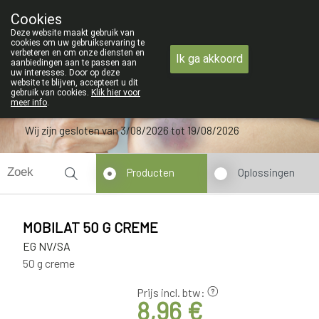
ZOMERVAKANTIE : Van maandag 3 AUG
Cookies
Apotheek Verbeke - Van Thorre
Deze website maakt gebruik van
09 228 32 36
cookies om uw gebruikservaring te
verbeteren en om onze diensten en
Ik ga akkoord
aanbiedingen aan te passen aan
uw interesses. Door op deze
website te blijven, accepteert u dit
gebruik van cookies.
Klik hier voor
meer info
.
Wij zijn gesloten van 3/08/2026 tot 19/08/2026
Producten
Oplossingen
MOBILAT 50 G CREME
EG NV/SA
50 g creme
Prijs incl. btw:
8,96 €