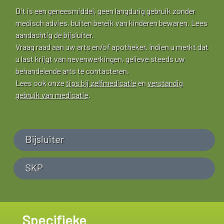
Dit is een geneesmiddel, geen langdurig gebruik zonder
medisch advies, buiten bereik van kinderen bewaren. Lees
aandachtig de bijsluiter.
Vraag raad aan uw arts en/of apotheker. Indien u merkt dat
u last krijgt van nevenwerkingen, gelieve steeds uw
behandelende arts te contacteren.
Lees ook onze
tips bij zelfmedicatie
en
verstandig
gebruik van medicatie
.
Bijsluiter
SKP
Specifieke