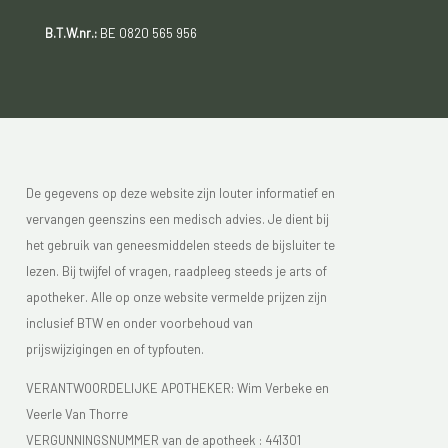
B.T.W.nr.:
BE 0820 565 956
De gegevens op deze website zijn louter informatief en
vervangen geenszins een medisch advies. Je dient bij
het gebruik van geneesmiddelen steeds de bijsluiter te
lezen. Bij twijfel of vragen, raadpleeg steeds je arts of
apotheker. Alle op onze website vermelde prijzen zijn
inclusief BTW en onder voorbehoud van
prijswijzigingen en of typfouten.
VERANTWOORDELIJKE APOTHEKER: Wim Verbeke en
Veerle Van Thorre
VERGUNNINGSNUMMER van de apotheek :
441301