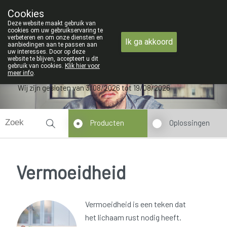
ZOMERVAKANTIE : Van 
Cookies
Apotheek Verbeke - Van Thorre
Deze website maakt gebruik van
09 228 32 36
cookies om uw gebruikservaring te
verbeteren en om onze diensten en
Ik ga akkoord
aanbiedingen aan te passen aan
uw interesses. Door op deze
website te blijven, accepteert u dit
gebruik van cookies.
Klik hier voor
meer info
.
Wij zijn gesloten van 3/08/2026 tot 19/08/2026
Producten
Oplossingen
Vermoeidheid
Vermoeidheid is een teken dat
het lichaam rust nodig heeft.