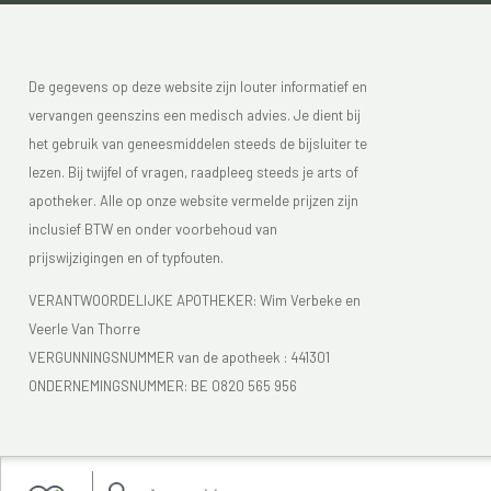
De gegevens op deze website zijn louter informatief en
vervangen geenszins een medisch advies. Je dient bij
het gebruik van geneesmiddelen steeds de bijsluiter te
lezen. Bij twijfel of vragen, raadpleeg steeds je arts of
apotheker. Alle op onze website vermelde prijzen zijn
inclusief BTW en onder voorbehoud van
prijswijzigingen en of typfouten.
VERANTWOORDELIJKE APOTHEKER: Wim Verbeke en
Veerle Van Thorre
VERGUNNINGSNUMMER van de apotheek :
441301
ONDERNEMINGSNUMMER:
BE 0820 565 956
Je vindt Apotheek Verbeke - Van Thorre in de FAGG lijst