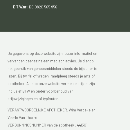
B.T.W.nr.:
BE 0820 565 956
De gegevens op deze website zijn louter informatief en
vervangen geenszins een medisch advies. Je dient bij
het gebruik van geneesmiddelen steeds de bijsluiter te
lezen. Bij twijfel of vragen, raadpleeg steeds je arts of
apotheker. Alle op onze website vermelde prijzen zijn
inclusief BTW en onder voorbehoud van
prijswijzigingen en of typfouten.
VERANTWOORDELIJKE APOTHEKER: Wim Verbeke en
Veerle Van Thorre
VERGUNNINGSNUMMER van de apotheek :
441301