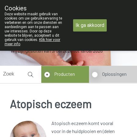
ZOMERVAKANTIE : Van maandag 3 AUG
Cookies
Apotheek Verbeke - Van Thorre
Deze website maakt gebruik van
09 228 32 36
cookies om uw gebruikservaring te
verbeteren en om onze diensten en
Ik ga akkoord
aanbiedingen aan te passen aan
uw interesses. Door op deze
website te blijven, accepteert u dit
gebruik van cookies.
Klik hier voor
meer info
.
Wij zijn gesloten van 3/08/2026 tot 19/08/2026
Producten
Oplossingen
Atopisch eczeem
Atopisch eczeem komt vooral
voor in de huidplooien en (delen