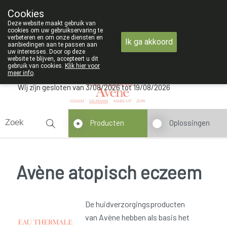
ZOMERVAKANTIE : Van maandag 3 AUGUSTUS 
Cookies
Apotheek Verbeke - Van Thorre
Deze website maakt gebruik van
09 228 32 36
cookies om uw gebruikservaring te
verbeteren en om onze diensten en
Ik ga akkoord
aanbiedingen aan te passen aan
uw interesses. Door op deze
website te blijven, accepteert u dit
gebruik van cookies.
Klik hier voor
meer info
.
Wij zijn gesloten van 3/08/2026 tot 19/08/2026
Producten
Oplossingen
Avène atopisch eczeem
De huidverzorgingsproducten
van Avène hebben als basis het