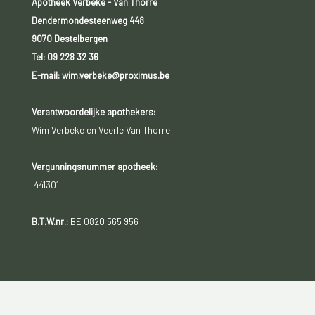
Apotheek Verbeke - Van Thorre
Dendermondesteenweg 448
9070 Destelbergen
Tel:
09 228 32 36
E-mail: wim.verbeke@proximus.be
Verantwoordelijke apothekers:
Wim Verbeke en Veerle Van Thorre
Vergunningsnummer apotheek:
441301
B.T.W.nr.:
BE 0820 565 956