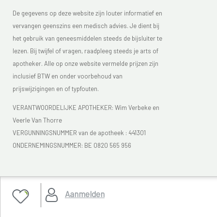
De gegevens op deze website zijn louter informatief en
vervangen geenszins een medisch advies. Je dient bij
het gebruik van geneesmiddelen steeds de bijsluiter te
lezen. Bij twijfel of vragen, raadpleeg steeds je arts of
apotheker. Alle op onze website vermelde prijzen zijn
inclusief BTW en onder voorbehoud van
prijswijzigingen en of typfouten.
VERANTWOORDELIJKE APOTHEKER: Wim Verbeke en
Veerle Van Thorre
VERGUNNINGSNUMMER van de apotheek :
441301
ONDERNEMINGSNUMMER:
BE 0820 565 956
Je vindt Apotheek Verbeke - Van Thorre in de FAGG lijst
Aanmelden
van de apotheken die vergund zijn. Het FAGG
(
www.fagg.be)
controleert de wettelikheid van de