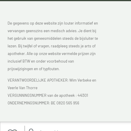
De gegevens op deze website zijn louter informatief en
vervangen geenszins een medisch advies. Je dient bij
het gebruik van geneesmiddelen steeds de bijsluiter te
lezen. Bij twijfel of vragen, raadpleeg steeds je arts of
apotheker. Alle op onze website vermelde prijzen zijn
inclusief BTW en onder voorbehoud van
prijswijzigingen en of typfouten.
VERANTWOORDELIJKE APOTHEKER: Wim Verbeke en
Veerle Van Thorre
VERGUNNINGSNUMMER van de apotheek :
441301
ONDERNEMINGSNUMMER:
BE 0820 565 956
Je vindt Apotheek Verbeke - Van Thorre in de FAGG lijst