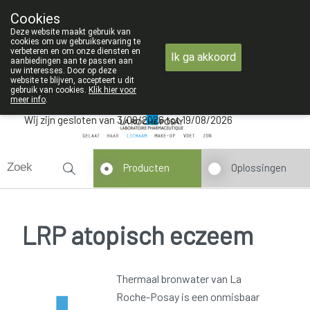
ZOMERVAKANTIE : Van maandag 3 AUG
Cookies
Apotheek Verbeke - Van Thorre
Deze website maakt gebruik van
09 228 32 36
cookies om uw gebruikservaring te
verbeteren en om onze diensten en
Ik ga akkoord
aanbiedingen aan te passen aan
uw interesses. Door op deze
website te blijven, accepteert u dit
gebruik van cookies.
Klik hier voor
meer info
.
Wij zijn gesloten van 3/08/2026 tot 19/08/2026
Producten
Oplossingen
LRP atopisch eczeem
Thermaal bronwater van La
Roche-Posay is een onmisbaar