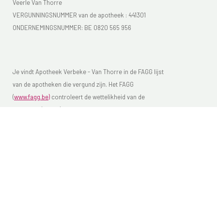
Veerle Van Thorre
VERGUNNINGSNUMMER van de apotheek :
441301
ONDERNEMINGSNUMMER:
BE 0820 565 956
Je vindt Apotheek Verbeke - Van Thorre in de FAGG lijst
van de apotheken die vergund zijn. Het FAGG
(
www.fagg.be)
controleert de wettelikheid van de
Belgische (online) apotheken.
Copyright@2026 Apotheek Verbeke - Van Thorre
-
Gebruikersrechten
-