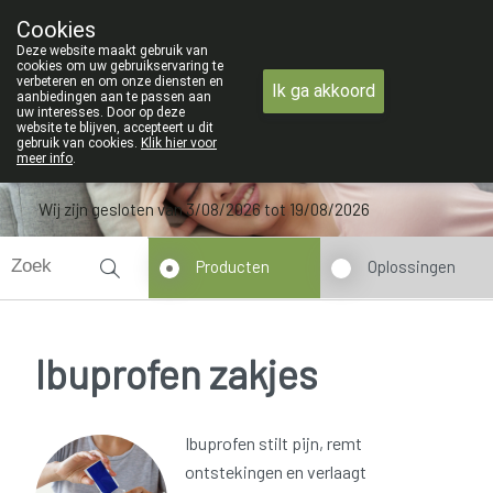
ZOMERVAKANTIE : Van maand
Cookies
Apotheek Verbeke - Van Thorre
Deze website maakt gebruik van
09 228 32 36
cookies om uw gebruikservaring te
verbeteren en om onze diensten en
Ik ga akkoord
aanbiedingen aan te passen aan
uw interesses. Door op deze
website te blijven, accepteert u dit
gebruik van cookies.
Klik hier voor
meer info
.
Wij zijn gesloten van 3/08/2026 tot 19/08/2026
Producten
Oplossingen
Ibuprofen zakjes
Ibuprofen stilt pijn, remt
ontstekingen en verlaagt